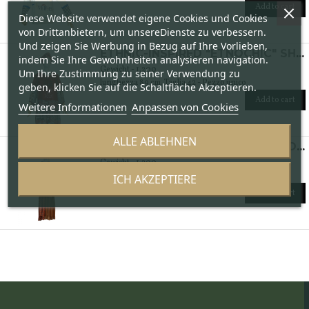
Add to cart
Diese Website verwendet eigene Cookies und Cookies
von Drittanbietern, um unsereDienste zu verbessern.
Und zeigen Sie Werbung in Bezug auf Ihre Vorlieben,
ETHNIC-INSPIRED "ETNOCHIC" SHIRT
indem Sie Ihre Gewohnheiten analysieren navigation.
Gewicht - 1.200
Um Ihre Zustimmung zu seiner Verwendung zu
lunghezza 89 cm. Taglia 42 - Pezzo unico
geben, klicken Sie auf die Schaltfläche Akzeptieren.
Add to cart
Weitere Informationen
Anpassen von Cookies
ALLE ABLEHNEN
ETHNIC-INSPIRED "ETNOCHIC" LONG DRESS
Gewicht - 1.200
length 133 cm. Size 44 - Single piece
ICH AKZEPTIERE
Add to cart