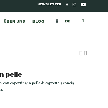
NEWSLETTER
DE
ÜBER UNS
BLOG
n pelle
. con copertina in pelle di capretto a concia
a.