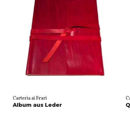
Carterìa ai Frari
Ca
Album aus Leder
Q