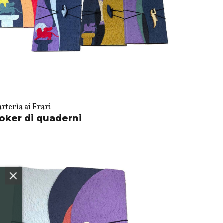
rterìa ai Frari
oker di quaderni