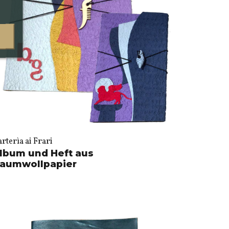
rterìa ai Frari
lbum und Heft aus
aumwollpapier