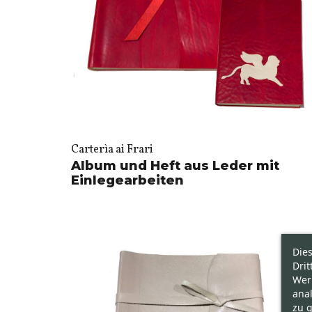
Carterìa ai Frari
Album und Heft aus Leder mit
Einlegearbeiten
Die
Drit
Wer
ana
zu g