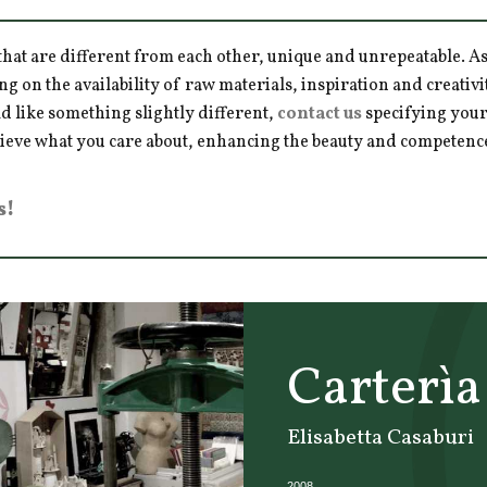
hat are different from each other, unique and unrepeatable. As a
ng on the availability of raw materials, inspiration and creativ
d like something slightly different,
contact us
specifying your
hieve what you care about, enhancing the beauty and competence 
s!
Carterìa 
Elisabetta Casaburi
2008 ...