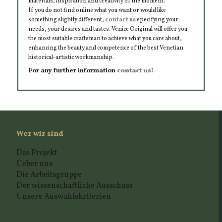
materials, inspiration and creativity of the moment.
If you do not find online what you want or would like
something slightly different,
contact us
specifying your
needs, your desires and tastes. Venice Original will offer you
the most suitable craftsman to achieve what you care about,
enhancing the beauty and competence of the best Venetian
historical-artistic workmanship.
For any further information
contact us!
Wer wir sind
Das Projekt
Ueber uns
Die Arbeitsgruppe
Der wissenschaftliche Ausschuss
Unsere Auswahlskriterien