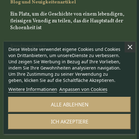
Blog und Neuigkeitenartikel
Ein Platz, um die Geschichte von einem lebendigen,
fleissigen Venedig zu teilen, das die Hauptstadt der
Schoenheit ist
Kundenservice
Diese Website verwendet eigene Cookies und Cookies
von Drittanbietern, um unsereDienste zu verbessern.
Setzen Sie sich mit uns in Verbindung
Und zeigen Sie Werbung in Bezug auf Ihre Vorlieben,
Handwerkerportal
indem Sie Ihre Gewohnheiten analysieren navigation.
Um Ihre Zustimmung zu seiner Verwendung zu
Cookie-Politik
geben, klicken Sie auf die Schaltfläche Akzeptieren.
Datenschutzpolitik
Weitere Informationen
Anpassen von Cookies
Newsletter-politik
ALLE ABLEHNEN
Folgen Sie uns in
ICH AKZEPTIERE