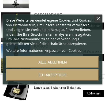
CATAMARANO
Diese Website verwendet eigene Cookies und Cookies
Altezza 67 cm, larghezza 40 cm, profondità 23 cm
von Drittanbietern, um unsereDienste zu verbessern.
Add to cart
Und zeigen Sie Werbung in Bezug auf Ihre Vorlieben,
indem Sie Ihre Gewohnheiten analysieren navigation.
Um Ihre Zustimmung zu seiner Verwendung zu
geben, klicken Sie auf die Schaltfläche Akzeptieren.
KAROO
Weitere Informationen
Anpassen von Cookies
Altezza 147 cm, larghezza 35 cm, profondià base 26 cm
Add to cart
ALLE ABLEHNEN
ICH AKZEPTIERE
„GOLD“ VIERECKIGER TAFELAUFSATZ MIT GOLDFOLIE
Gewicht - 1900
Länge 32 cm; Breite 32 cm; Höhe 3 cm.
Add to cart