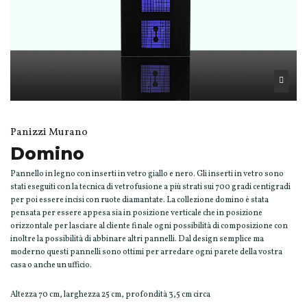
Panizzi Murano
Domino
Pannello in legno con inserti in vetro giallo e nero. Gli inserti in vetro sono
stati eseguiti con la tecnica di vetrofusione a più strati sui 700 gradi centigradi
per poi essere incisi con ruote diamantate. La collezione domino è stata
pensata per essere appesa sia in posizione verticale che in posizione
orizzontale per lasciare al cliente finale ogni possibilità di composizione con
inoltre la possibilità di abbinare altri pannelli. Dal design semplice ma
moderno questi pannelli sono ottimi per arredare ogni parete della vostra
casa o anche un ufficio.
Altezza 70 cm, larghezza 25 cm, profondità 3,5 cm circa