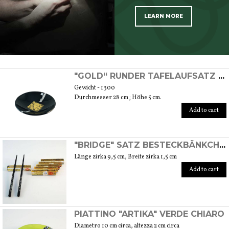
LEARN MORE
SCOPRI TUTTI I PRODOTTI DELL’ARTIGIANO
"GOLD“ RUNDER TAFELAUFSATZ MIT GOLDFOLIE
Gewicht - 1300
Durchmesser 28 cm ; Höhe 5 cm.
Add to cart
"BRIDGE" SATZ BESTECKBÄNKCHEN
Länge zirka 9,5 cm, Breite zirka 1,5 cm
Add to cart
PIATTINO "ARTIKA" VERDE CHIARO
Diametro 10 cm circa, altezza 2 cm circa