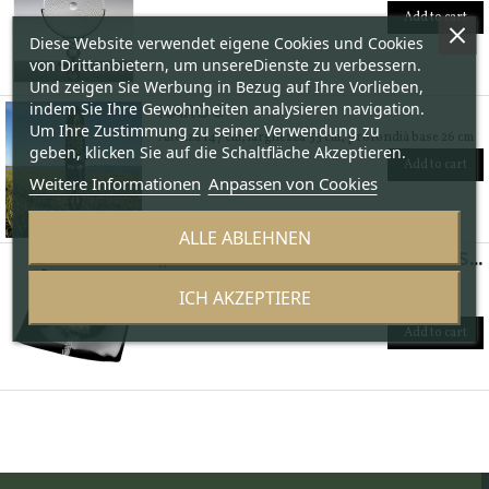
Add to cart
Diese Website verwendet eigene Cookies und Cookies
von Drittanbietern, um unsereDienste zu verbessern.
Und zeigen Sie Werbung in Bezug auf Ihre Vorlieben,
indem Sie Ihre Gewohnheiten analysieren navigation.
KAROO
Um Ihre Zustimmung zu seiner Verwendung zu
Altezza 147 cm, larghezza 35 cm, profondià base 26 cm
geben, klicken Sie auf die Schaltfläche Akzeptieren.
Add to cart
Weitere Informationen
Anpassen von Cookies
ALLE ABLEHNEN
„GOLD“ VIERECKIGER TAFELAUFSATZ MIT GOLDFOLIE
Gewicht - 1900
ICH AKZEPTIERE
Länge 32 cm; Breite 32 cm; Höhe 3 cm.
Add to cart