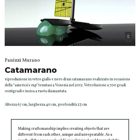
Panizzi Murano
Catamarano
riproduzione in vetro giallo e nero di un catamarano realizzato in occasione
della “america’s cup” tenutasi a Venezia nel 2012. Vetrofusione a 700 gradi
centigradi e incisa a ruota diamantata.
Altezza 67 cm, larghezza 40 cm, profondità 23 cm
Making craftsmanship implies creating objects that are
different from each other, unique and unrepeatable. As a