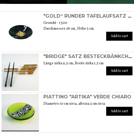
SCOPRI TUTTI I PRODOTTI DELL’ARTIGIANO
"GOLD“ RUNDER TAFELAUFSATZ MIT GOLDFOLIE
Gewicht - 1300
Durchmesser 28 cm ; Höhe 5 cm.
Add to cart
"BRIDGE" SATZ BESTECKBÄNKCHEN
Länge zirka 9,5 cm, Breite zirka 1,5 cm
Add to cart
PIATTINO "ARTIKA" VERDE CHIARO
Diametro 10 cm circa, altezza 2 cm circa
Add to cart