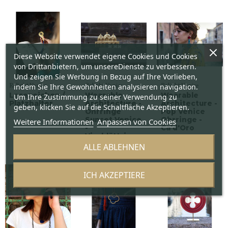
Diese Website verwendet eigene Cookies und Cookies
von Drittanbietern, um unsereDienste zu verbessern.
Und zeigen Sie Werbung in Bezug auf Ihre Vorlieben,
indem Sie Ihre Gewohnheiten analysieren navigation.
Relight Venice
Relight Venice
Relight Venice
Lesezeichen /
Wearable
Wearable
Um Ihre Zustimmung zu seiner Verwendung zu
Platzhalter
Architecture -
Architecture -
geben, klicken Sie auf die Schaltfläche Akzeptieren.
Ohrringe
Pop Venice
Sunset Venice
Ohrringe -
Weitere Informationen
Anpassen von Cookies
-
Ca'd'Oro
Vierblättriges
Kleeblatt
ALLE ABLEHNEN
ICH AKZEPTIERE