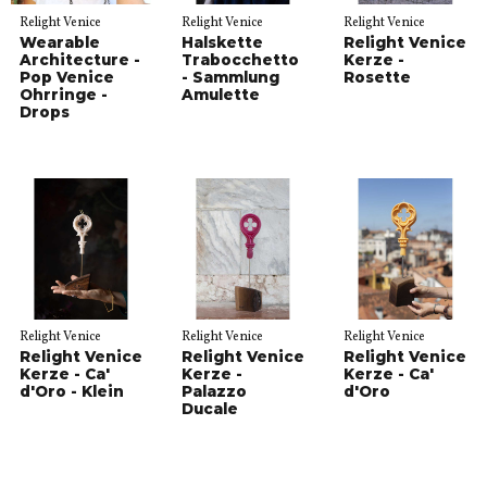
Relight Venice
Relight Venice
Relight Venice
Wearable
Halskette
Relight Venice
Architecture -
Trabocchetto
Kerze -
Pop Venice
- Sammlung
Rosette
Ohrringe -
Amulette
Drops
Relight Venice
Relight Venice
Relight Venice
Relight Venice
Relight Venice
Relight Venice
Kerze - Ca'
Kerze -
Kerze - Ca'
d'Oro - Klein
Palazzo
d'Oro
Ducale