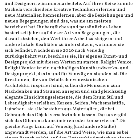
und Designern zusammenarbeitete. Auf ihrer Reise konnte
Michela verschiedene kreative Techniken erlernen und
neue Materialien kennenlernen, aber die Beziehungen und
neuen Begegnungen sind das, was sie am meisten
bereichert hat. Ihr berufliches und persönliches Leben
basiert seit jeher auf dieser Art von Begegnungen, die
darauf abzielen, den Wert ihrer Arbeit zu steigern und
andere lokale Realitäten zu unterstützen, wo immer sie
sich befindet. Nachdem sie 2020 nach Venedig
zurückgekehrt war, beschloss sie, ihr eigenes Kunst- und
Designprojekt mit diesen Werten zu starten: Relight Venice.
Relight Venice ist ein nachhaltiges Kunsthandwerks- und
Designprojekt, das in und für Venedig entstanden ist. Die
Kreationen, die von Details der venezianischen
Architektur inspiriert sind, sollen die Menschen zum
Nachdenken und Staunen anregen und sind gleichzeitig
elegante Einrichtungselemente, die dem Raum Stil und
Lebendigkeit verleihen. Kerzen, Seifen, Wachsmalstifte,
Lutscher - sie alle bestehen aus Materialien, die bei
Gebrauch das Objekt verschwinden lassen. Daraus ergibt
sich das Dilemma: konsumieren oder konservieren? Die
gleiche Frage kann auf Venedig (und andere Städte)
angewandt werden, auf die Art und Weise, wie man es bei