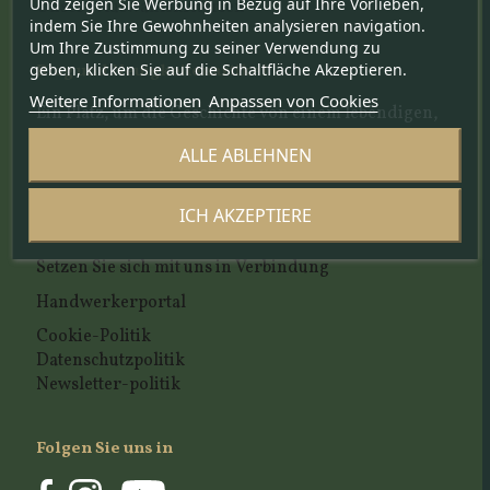
Und zeigen Sie Werbung in Bezug auf Ihre Vorlieben,
Unsere Auswahlskriterien
indem Sie Ihre Gewohnheiten analysieren navigation.
Um Ihre Zustimmung zu seiner Verwendung zu
geben, klicken Sie auf die Schaltfläche Akzeptieren.
Blog und Neuigkeitenartikel
Weitere Informationen
Anpassen von Cookies
Ein Platz, um die Geschichte von einem lebendigen,
fleissigen Venedig zu teilen, das die Hauptstadt der
ALLE ABLEHNEN
Schoenheit ist
ICH AKZEPTIERE
Kundenservice
Setzen Sie sich mit uns in Verbindung
Handwerkerportal
Cookie-Politik
Datenschutzpolitik
Newsletter-politik
Folgen Sie uns in