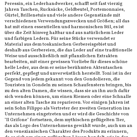
Peressin, ein Lederhandwerker, schafft seit fast vierzig
Jahren Taschen, Rucksäcke, Geldbeutel, Portemonnaies,
Gürtel, Brillenetuis und viele andere Gegenstände mit
verschiedenen Verwendungszwecken und Größen; all das
hat mit einen essentiellen und harmonischen Stil, es ist
über die Zeit hinweg haltbar und aus natürlichem Leder
und farbigen Ledern. Für seine Stücke verwendet er
Material aus dem toskanischen Gerbereisgebiet und
deshalb aus Gerbereien, die das Leder auf eine traditionelle
Weise und ausschließlich mit pflanzlichen Extrakten
bearbeiten, mit einer gewissen Vorliebe für dieses schöne
helle Leder, aus dem er seine berühmten Aktentaschen
perfekt, gepflegt und unverwüstlich herstellt. Toni ist in der
Gegend von jedem gekannt: von den Gondolieren, die
Touristen in Gondeln zu seinen Schaufenstern bringen, bis
zu den alten Damen, die wissen, dass sie an ihn auch dafür
sich wenden können, um einen Riemen oder eine Schnalle
an einer alten Tasche zu reparieren. Vor einigen Jahren ist
sein Sohn Filippo als Vertreter der zweiten Generation ins
Unternehmen eingetreten und er wird die Geschichte von
"Il Grifone" fortsetzen, dem mythischen geflügelten Tier,
das als Logo des Unternehmens gewählt wurde, auch um an
den venezianischen Charakter des Produkts zu erinnern,