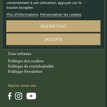
Une place pour partager l'histoire d'une Venise
consentement à son utilisation, appuyez sur le
vivante et productive, capitale mondiale de la
bouton Accepter.
beauté
Plus d'informations
Personnaliser les cookies
REJETER TOUT
Utility
Contactez-nous
J'ACCEPTE
Conditions d'achat
Conditions de retour et de remboursement
Zone artisans
Politique des cookies
Politique de confidentialité
Politique Newsletter
Suivez-nous sur