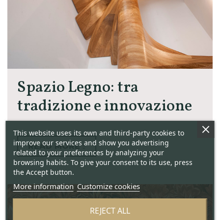
Spazio Legno: tra
tradizione e innovazione
This website uses its own and third-party cookies to
improve our services and show you advertising
READ MORE
related to your preferences by analyzing your
browsing habits. To give your consent to its use, press
the Accept button.
More information
Customize cookies
REJECT ALL