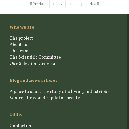
Previous
1
2
3
…
7
Next
Who we are
The project
About us
The team
The Scientific Committee
Our Selection Criteria
Blog and news articles
A place to share the story of a living, industrious
Venice, the world capital of beauty
Utility
Contact us