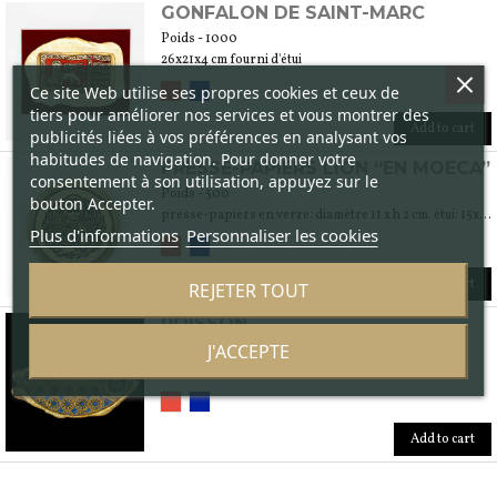
GONFALON DE SAINT-MARC
Poids - 1000
26x21x4 cm fourni d'étui
Ce site Web utilise ses propres cookies et ceux de
tiers pour améliorer nos services et vous montrer des
Add to cart
publicités liées à vos préférences en analysant vos
habitudes de navigation. Pour donner votre
PRESSE-PAPIERS LION “EN MOECA”
consentement à son utilisation, appuyez sur le
Poids - 500
bouton Accepter.
presse-papiers en verre: diamètre 11 x h 2 cm. étui: 15x15x4 cm
Plus d'informations
Personnaliser les cookies
Add to cart
REJETER TOUT
POISSON
J'ACCEPTE
Poids - 3000
objet en verre 50x40 cm (mesures panneau)
Add to cart