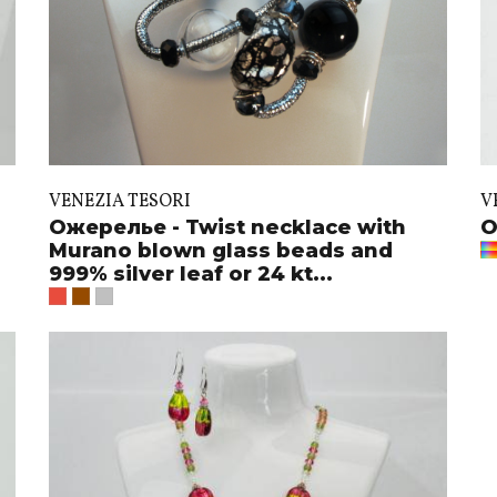
VENEZIA TESORI
V
Ожерелье - Twist necklace with
О
Murano blown glass beads and
999% silver leaf or 24 kt...