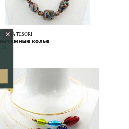
ENEZIA TESORI
интажные колье