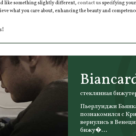
d like something slightly different,
contact us
specifying your
hieve what you care about, enhancing the beauty and competence 
s!
Biancar
стеклянная бижуте
Пьерлуиджи Бьянка
познакомился с Кри
вернулись в Венецию
бижу�...