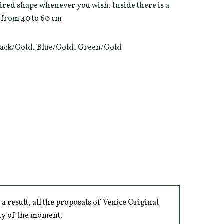
sired shape whenever you wish. Inside there is a
h from 40 to 60 cm
 Black/Gold, Blue/Gold, Green/Gold
 result, all the proposals of Venice Original
ity of the moment.