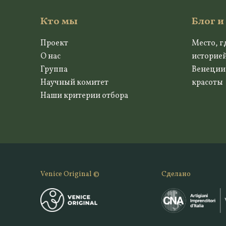
Кто мы
Блог и
Проект
Место, г
О нас
историе
Группа
Венеции
Научный комитет
красоты
Наши критерии отбора
Venice Original ©
Сделано