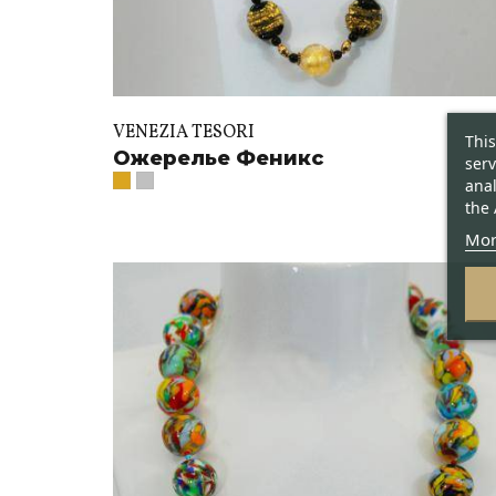
VENEZIA TESORI
This
Ожерелье Феникс
serv
anal
the 
Mor