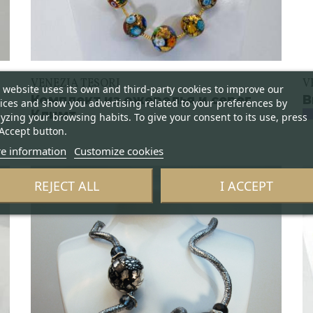
VENEZIA TESORI
V
 website uses its own and third-party cookies to improve our
Комплект из ожерелья и серег
В
ices and show you advertising related to your preferences by
Климт
yzing your browsing habits. To give your consent to its use, press
Accept button.
e information
Customize cookies
REJECT ALL
I ACCEPT