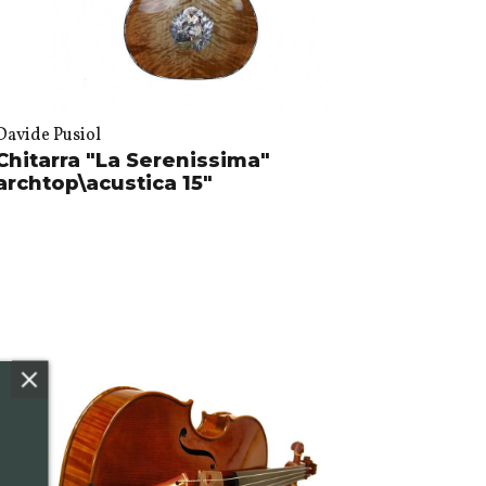
Davide Pusiol
Chitarra "La Serenissima"
archtop\acustica 15"