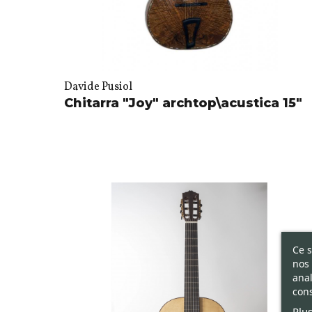
Davide Pusiol
Chitarra "Joy" archtop\acustica 15"
Ce s
nos 
anal
cons
Plus