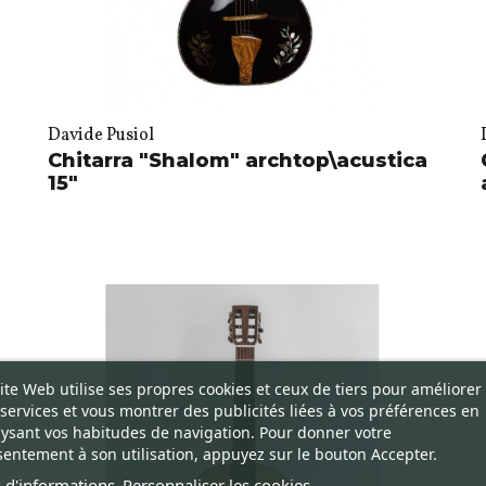
Davide Pusiol
Chitarra "Shalom" archtop\acustica
15"
ite Web utilise ses propres cookies et ceux de tiers pour améliorer
services et vous montrer des publicités liées à vos préférences en
ysant vos habitudes de navigation. Pour donner votre
entement à son utilisation, appuyez sur le bouton Accepter.
 d'informations
Personnaliser les cookies