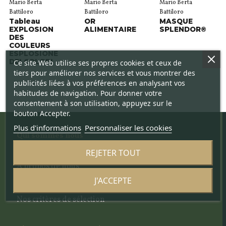
Mario Berta
Mario Berta
Mario Berta
Battiloro
Battiloro
Battiloro
Tableau
OR
MASQUE
EXPLOSION
ALIMENTAIRE
SPLENDOR®
DES
COULEURS
ESPLOSIONE
DEI COLORI
Ce site Web utilise ses propres cookies et ceux de
tiers pour améliorer nos services et vous montrer des
publicités liées à vos préférences en analysant vos
habitudes de navigation. Pour donner votre
consentement à son utilisation, appuyez sur le
bouton Accepter.
Plus d'informations
Personnaliser les cookies
Qui sommes nous
REJETER TOUT
Le projet
À propos de nous
L'équipe
J'ACCEPTE
Le comité scientifique
Nos critères de sélection