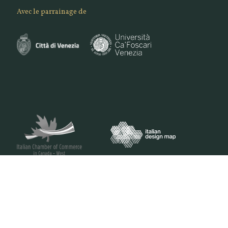
Avec le parrainage de
VENEZIANA E-COMMERCE S.R.L. - VIA DELLA PILA 3/B -30175 VENEZIA | PIVA