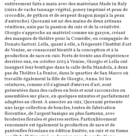
entièrement faits à main avec des matériaux Made in Italy
(cuirs de vache tannage végétal, poney imprimé et peau de
crocodile, de python et de serpent dragon jusqu'à la peau
d'autruche). Quorami est né des mains de deux artisans
vénitiens, unis par la passion du cuir et de la créativité.
Giorgio s'approche au matériel comme un garçon, créant
des masques de théâtre pour la Comédie, en compagnie de
Donato Sartori. Lella, quant à elle, a fréquenté l'Institut d'art
de Venise, se consacrant bientôt à la conception et à la
production de sacs en cuir. Forts de trente ans d'expérience
derrière eux, en octobre 2015 à Venise, Giorgio et Lella ont
inauguré leur boutique dans la calle della Mandola, à deux
pas du Théâtre La Fenice, dans le quartier de San Marco où
travaille également la fille de Giorgio, Anna. Ici les
ceintures, comme s'il s'agissait d'œuvres d'art, sont
présentées dans des cadres en bois et sont raccourcies ou
assemblées sur place, en quelques minutes et parfaitement
adaptées au client. À associer au cuir, Quorami présente
une large collection de boucles, toutes de fabrication
florentine, de l'argent basique au plus fastueux, avec
broderies florales et pierres serties. Particulièrement
renommée est également la production de sacs et de
pantoufles frioulans en édition limitée, en cuir et en tissus