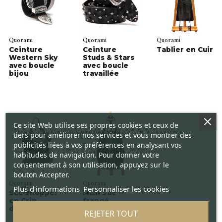
Quorami
Quorami
Quorami
Ceinture
Ceinture
Tablier en Cuir
Western Sky
Studs & Stars
avec boucle
avec boucle
bijou
travaillée
Ce site Web utilise ses propres cookies et ceux de
tiers pour améliorer nos services et vous montrer des
publicités liées à vos préférences en analysant vos
habitudes de navigation. Pour donner votre
consentement à son utilisation, appuyez sur le
bouton Accepter.
Quorami
Quorami
Plus d'informations
Personnaliser les cookies
Sac Shopper
Maxi Sac
en Crin
frangé
d'équin
REJETER TOUT