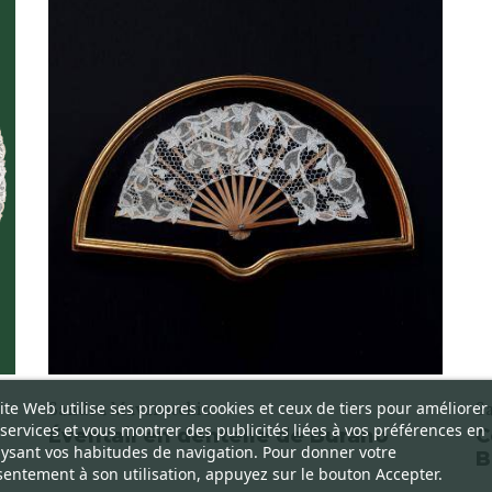
ite Web utilise ses propres cookies et ceux de tiers pour améliorer
Sandra Mavaracchio
S
services et vous montrer des publicités liées à vos préférences en
Éventail en dentelle de Burano
C
ysant vos habitudes de navigation. Pour donner votre
B
entement à son utilisation, appuyez sur le bouton Accepter.