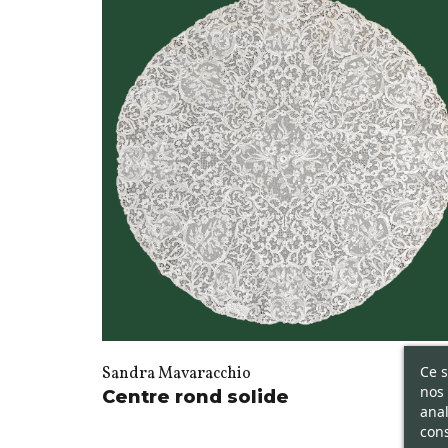
Ce s
Sandra Mavaracchio
nos 
Centre rond solide
anal
cons