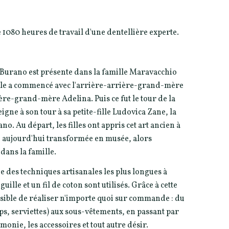
e 1080 heures de travail d'une dentellière experte.
e Burano est présente dans la famille Maravacchio
Elle a commencé avec l'arrière-arrière-grand-mère
rrière-grand-mère Adelina. Puis ce fut le tour de la
ne à son tour à sa petite-fille Ludovica Zane, la
no. Au départ, les filles ont appris cet art ancien à
o, aujourd'hui transformée en musée, alors
 dans la famille.
e des techniques artisanales les plus longues à
iguille et un fil de coton sont utilisés. Grâce à cette
ssible de réaliser n'importe quoi sur commande : du
s, serviettes) aux sous-vêtements, en passant par
monie, les accessoires et tout autre désir.