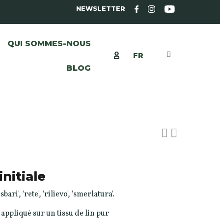
NEWSLETTER
QUI SOMMES-NOUS
FR
BLOG
nitiale
ari', 'rete', 'rilievo', 'smerlatura'.
 appliqué sur un tissu de lin pur