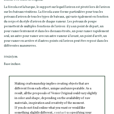
La fórcola est la barque, le support sur lequel l'aviron est pivoté lors de l'aviron
sur les bateaux vénitiens. La fórcola a une forme particulière pour tous les
poteaux d'aviron de tous les types de bateaux, qui varie également en fonction
du corps et du style d'aviron de chaque rameur. Les poteaux de poupe
permettent de multiples fonctions de l'aviron : il y a un point de départ, un
pour ramer lentement et dans les chenaux étroits, un pour ramer rapidement
seul, un autre pour ramer avec un autre rameur à l'avant, un point d'arrêt, un
pour ramer en arrière et d'autres points où l'aviron peut être reposé dans les
différentes manœuvres.
10x2x3cm.
Base incluse.
Making craftsmanship implies creating objects that are
different from each other, unique and unrepeatable. As a
result, all the proposals of Venice Original could vary slightly
in color and shape, depending on the availability of raw
materials, inspiration and creativity of the moment.
If you do not find online what you want or would like
something slightly different,
contact us
specifying your