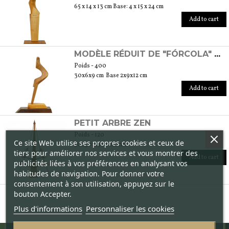
65 x 14 x 13 cm Base: 4 x 15 x 24 cm
Add to cart
MODÈLE RÉDUIT DE "FÓRCOLA" DE GONDOLE À L'ÉCHELLE RÉDUITE 1/3
Poids - 400
30x6x9 cm Base 2x9x12 cm
Add to cart
PETIT ARBRE ZEN
Poids - 120
Ce site Web utilise ses propres cookies et ceux de
50x30x15cm monté
tiers pour améliorer nos services et vous montrer des
Add to cart
publicités liées à vos préférences en analysant vos
habitudes de navigation. Pour donner votre
consentement à son utilisation, appuyez sur le
bouton Accepter.
Plus d'informations
Personnaliser les cookies