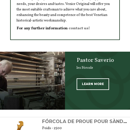
needs, your desires and tastes. Venice Original will offer you
the most suitable craftsman to achieve what you care about,
enhancing the beauty and competence of the best Venetian
historical-artistic workmanship.
For any further information
contact us!
Pastor Saverio
les Fórcole
LEARN MORE
SCOPRI TUTTI I PRODOTTI DELL’ARTIGIANO
FÓRCOLA DE PROUE POUR SÀNDOLO EN CERISIER NATUREL, HUILÉ ET CIRÉ
Poids - 2500