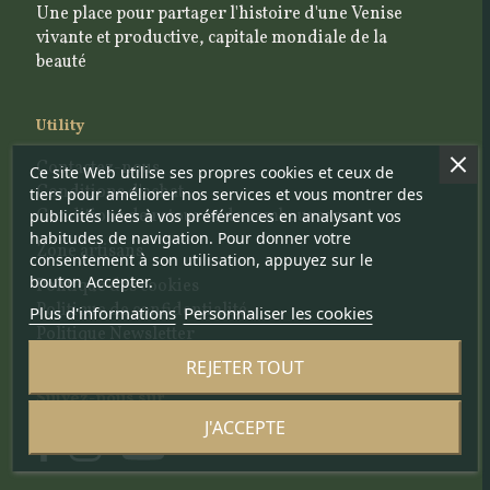
Une place pour partager l'histoire d'une Venise
vivante et productive, capitale mondiale de la
beauté
Utility
Contactez-nous
Ce site Web utilise ses propres cookies et ceux de
Conditions d'achat
tiers pour améliorer nos services et vous montrer des
Conditions de retour et de remboursement
publicités liées à vos préférences en analysant vos
habitudes de navigation. Pour donner votre
Zone artisans
consentement à son utilisation, appuyez sur le
bouton Accepter.
Politique des cookies
Politique de confidentialité
Plus d'informations
Personnaliser les cookies
Politique Newsletter
REJETER TOUT
Suivez-nous sur
J'ACCEPTE