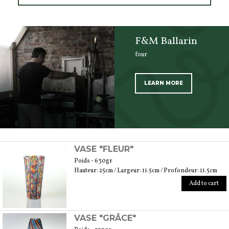
F&M Ballarin
four
LEARN MORE
SCOPRI TUTTI I PRODOTTI DELL’ARTIGIANO
VASE "FLEUR"
Poids - 630gr
Hauteur: 25cm / Largeur: 11.5cm / Profondeur: 11.5cm
Add to cart
VASE "GRÂCE"