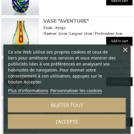
Add to cart
VASE "AVENTURE"
Poids - 850gr
Hauteur: 30cm / Largeur: 16cm / Profondeur: 8cm
Add to cart
Ce site Web utilise ses propres cookies et ceux de
tiers pour améliorer nos services et vous montrer des
SERVICE DE VERRES ET CARAFE "RÉDEMPTEUR"
publicités liées à vos préférences en analysant vos
Poids - Bicchiere singolo: 130gr / Caraffa: 620gr / Peso totale: 1370gr
habitudes de navigation. Pour donner votre
VERRES - Hauteur: 9cm / Largeur: 9cm / Profondeur: 9cm CARAFE - Hauteur: 25cm / Largeur: 15cm / Profondeur: 15cm
consentement à son utilisation, appuyez sur le
bouton Accepter.
Add to cart
Plus d'informations
Personnaliser les cookies
SERVICE DE VERRES ET CARAFE "MIRAGE"
REJETER TOUT
Poids - Bicchiere singolo: 180gr / Caraffa: 740gr / Peso totale: 1820gr
VERRES- Hauteur: 12cm / Largeur: 9cm / Profondeur: 9cm CARAFE - Hauteur: 23cm / Largeur: 10cm / Profondeur: 10cm
J'ACCEPTE
Add to cart