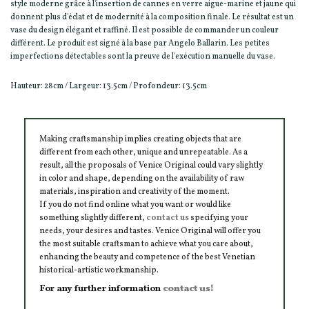
style moderne grâce à l'insertion de cannes en verre aigue-marine et jaune qui
donnent plus d'éclat et de modernité à la composition finale. Le résultat est un
vase du design élégant et raffiné. Il est possible de commander un couleur
différent. Le produit est signé à la base par Angelo Ballarin. Les petites
imperfections détectables sont la preuve de l'exécution manuelle du vase.
Hauteur: 28cm / Largeur: 13.5cm / Profondeur: 13.5cm
Making craftsmanship implies creating objects that are
different from each other, unique and unrepeatable. As a
result, all the proposals of Venice Original could vary slightly
in color and shape, depending on the availability of raw
materials, inspiration and creativity of the moment.
If you do not find online what you want or would like
something slightly different,
contact us
specifying your
needs, your desires and tastes. Venice Original will offer you
the most suitable craftsman to achieve what you care about,
enhancing the beauty and competence of the best Venetian
historical-artistic workmanship.
For any further information
contact us!