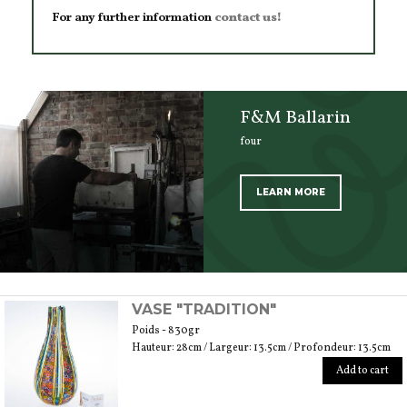
For any further information
contact us!
F&M Ballarin
four
LEARN MORE
SCOPRI TUTTI I PRODOTTI DELL’ARTIGIANO
VASE "TRADITION"
Poids - 830gr
Hauteur: 28cm / Largeur: 13.5cm / Profondeur: 13.5cm
Add to cart