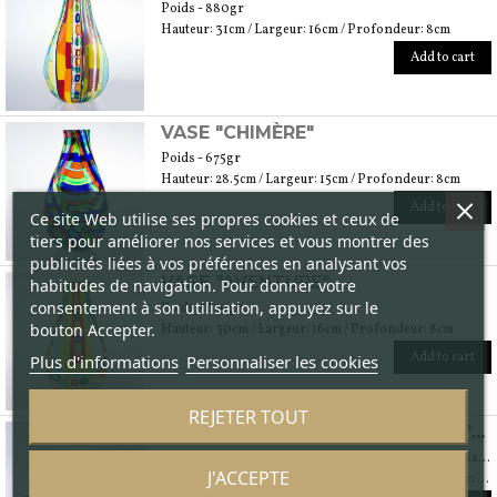
Poids - 880gr
Hauteur: 31cm / Largeur: 16cm / Profondeur: 8cm
Add to cart
VASE "CHIMÈRE"
Poids - 675gr
Hauteur: 28.5cm / Largeur: 15cm / Profondeur: 8cm
Add to cart
Ce site Web utilise ses propres cookies et ceux de
tiers pour améliorer nos services et vous montrer des
publicités liées à vos préférences en analysant vos
VASE "AVENTURE"
habitudes de navigation. Pour donner votre
consentement à son utilisation, appuyez sur le
Poids - 850gr
bouton Accepter.
Hauteur: 30cm / Largeur: 16cm / Profondeur: 8cm
Add to cart
Plus d'informations
Personnaliser les cookies
REJETER TOUT
SERVICE DE VERRES ET CARAFE "RÉDEMPTEUR"
Poids - Bicchiere singolo: 130gr / Caraffa: 620gr / Peso totale: 1370gr
J'ACCEPTE
VERRES - Hauteur: 9cm / Largeur: 9cm / Profondeur: 9cm CARAFE - Hauteur: 25cm / Largeur: 15cm / Profondeur: 15cm