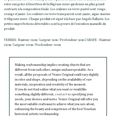
entre eux grâce à l'insértion de la filigrane noire qui donne un plus grand
contraste à la composition finale. Les couleurs en verre pastel sont: rouge,
orange et jaune. Les couleurs en verre transparent sont: jaune, aigue-marine
et filigrane noire. Chaque produit est signé à la base par Angelo Ballarin. Les
petites imperfections détectables sont la preuve de l'exécution manuelle du
produit.
VERRES- Hauteur: 12cm / Largeur: 9cm / Profondeur: 9cm CARAFE - Hauteur:
23cm / Largeur: 10cm / Profondeur: 10cm
Making craftsmanship implies creating objects that are
different from each other, unique and unrepeatable. As a
result, all the proposals of Venice Original could vary slightly
in color and shape, depending on the availability of raw
materials, inspiration and creativity of the moment.
If you do not find online what you want or would like
something slightly different,
contact us
specifying your
needs, your desires and tastes. Venice Original will offer you
the most suitable craftsman to achieve what you care about,
enhancing the beauty and competence of the best Venetian
historical-artistic workmanship.