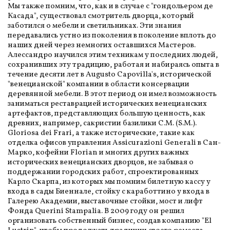
Мы также помним, что, как и в случае с "гондольером де
Касада", существовал смотритель дворца, который
заботился о мебели и светильниках. Эти знания
передавались устно из поколения в поколение вплоть до
наших дней через немногих оставшихся Мастеров.
Алессандро научился этим техникам у последних людей,
сохранивших эту традицию, работая и набираясь опыта в
течение десяти лет в Augusto Capovilla's, исторической
"венецианской" компании в области консервации
деревянной мебели. В этот период он имел возможность
заниматься реставрацией исторических венецианских
артефактов, представляющих большую ценность, как
древних, например, сакристии базилики С.М. (S.M.).
Gloriosa dei Frari, а также исторические, такие как
отделка офисов управления Assicurazioni Generali в Сан-
Марко, кофейни Florian и многих других важных
исторических венецианских дворцов, не забывая о
поддержании городских работ, спроектированных
Карло Скарпа, из которых мы помним билетную кассу у
входа в сады Биеннале, стойку с каработтино у входа в
Галерею Академии, выставочные стойки, мост и лифт
Фонда Querini Stampalia. В 2009 году он решил
организовать собственный бизнес, создав компанию "El