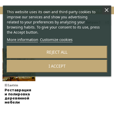
DISCOVER ALL THE ARTISANAL PRODUCTS
This website uses its own and third-party cookies to
improve our services and show you advertising
related to your preferences by analyzing your
Показано 1-1 из 1
Выбрать
1
browsing habits. To give your consent to its use, press
the Accept button.
More information
Customize cookies
REJECT ALL
I ACCEPT
El Lustrin
Реставрация
и полировка
деревянной
мебели