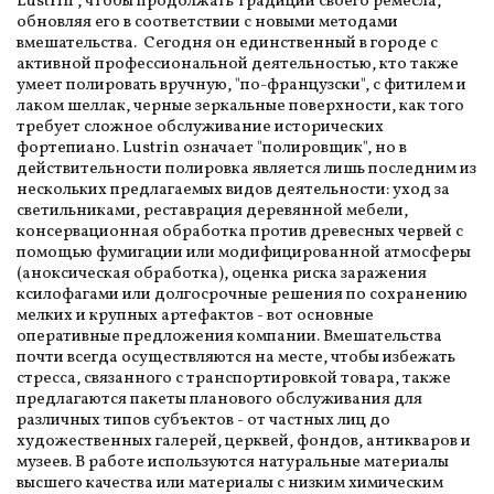
Lustrin", чтобы продолжать традиции своего ремесла,
обновляя его в соответствии с новыми методами
вмешательства. Сегодня он единственный в городе с
активной профессиональной деятельностью, кто также
умеет полировать вручную, "по-французски", с фитилем и
лаком шеллак, черные зеркальные поверхности, как того
требует сложное обслуживание исторических
фортепиано. Lustrin означает "полировщик", но в
действительности полировка является лишь последним из
нескольких предлагаемых видов деятельности: уход за
светильниками, реставрация деревянной мебели,
консервационная обработка против древесных червей с
помощью фумигации или модифицированной атмосферы
(аноксическая обработка), оценка риска заражения
ксилофагами или долгосрочные решения по сохранению
мелких и крупных артефактов - вот основные
оперативные предложения компании. Вмешательства
почти всегда осуществляются на месте, чтобы избежать
стресса, связанного с транспортировкой товара, также
предлагаются пакеты планового обслуживания для
различных типов субъектов - от частных лиц до
художественных галерей, церквей, фондов, антикваров и
музеев. В работе используются натуральные материалы
высшего качества или материалы с низким химическим