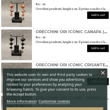
Вес - 26
Orecchini pendenti, lunghi 5 cm. Il primo esaedro è largo 2 cm e alto 1,5 cm
Add to cart
ORECCHINI ORI ICONIC CANAPA (TECNICA ORIGAMI CON CARTE ARTIGIANALI GIAPPONESI CHIYOGAMI)
Вес - 26
Orecchini pendenti, lunghi 5 cm. Il primo esaedro è largo 2 cm e alto 1,5 cm
Add to cart
ORECCHINI ORI ICONIC CRISANTEMI (TECNICA ORIGAMI CON CARTE ARTIGIANALI GIAPPONESI CHIYOGAMI)
Вес - 26
This website uses its own and third-party cookies to
Orecchini pendenti, lunghi 5 cm. Il primo esaedro è largo 2 cm e alto 1,5 cm
improve our services and show you advertising
Add to cart
related to your preferences by analyzing your
browsing habits. To give your consent to its use, press
the Accept button.
ORECCHINI ORI ICONIC OMBRELLINI (TECNICA ORIGAMI CON CARTE ARTIGIANALI GIAPPONESI CHIYOGAMI)
More information
Customize cookies
Вес - 26
Orecchini pendenti, lunghi 5 cm. Il primo esaedro è largo 2 cm e alto 1,5 cm