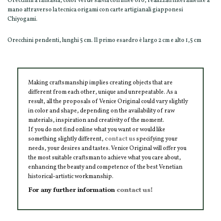
Orecchini a fantasia, color verde salvia con linee oro, realizzati interamente a
mano attraverso la tecnica origami con carte artigianali giapponesi
Chiyogami.
Orecchini pendenti, lunghi 5 cm. Il primo esaedro è largo 2 cm e alto 1,5 cm
Making craftsmanship implies creating objects that are
different from each other, unique and unrepeatable. As a
result, all the proposals of Venice Original could vary slightly
in color and shape, depending on the availability of raw
materials, inspiration and creativity of the moment.
If you do not find online what you want or would like
something slightly different,
contact us
specifying your
needs, your desires and tastes. Venice Original will offer you
the most suitable craftsman to achieve what you care about,
enhancing the beauty and competence of the best Venetian
historical-artistic workmanship.
For any further information
contact us!