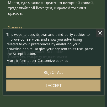
Место, где можно поделиться историей живой,
трудолюбивой Венеции, мировой столицы
красоты
Утилита
This website uses its own and third-party cookies to
Свяжитесь с нами
improve our services and show you advertising
related to your preferences by analyzing your
Портал ремесленников
browsing habits. To give your consent to its use, press
Политика в отношении Cookie
the Accept button.
Политика конфиденциальности
More information
Customize cookies
Политика рассылки
REJECT ALL
Следите за нами на сайте
I ACCEPT