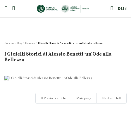
RU
Главная
Blog
Новости
I Gioielli Storici di Alessio Benetti: un'Ode alla Bellezza
I Gioielli Storici di Alessio Benetti: un'Ode alla
Bellezza
Previous article
Main page
Next article
Related products