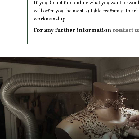
If you do not find online what you want or woul
will offer you the most suitable craftsman to ac
workmanship.
For any further information
contact u