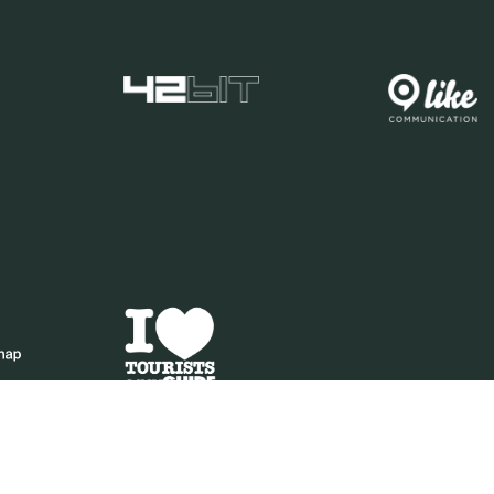
IA | PIVA 0461250271 | PEC VENEZIANAECOMMERCESRL@LEGALMAIL.IT | M. +39 351 7