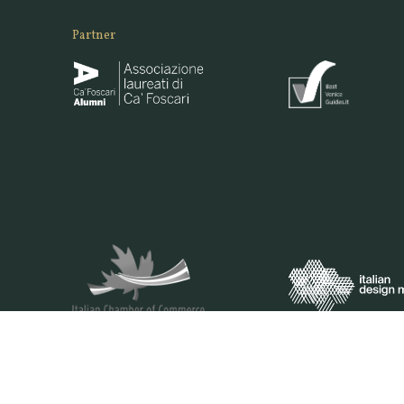
Partner
VENEZIANA E-COMMERCE S.R.L. - VIA DELLA PILA 3/B -30175 VENEZ