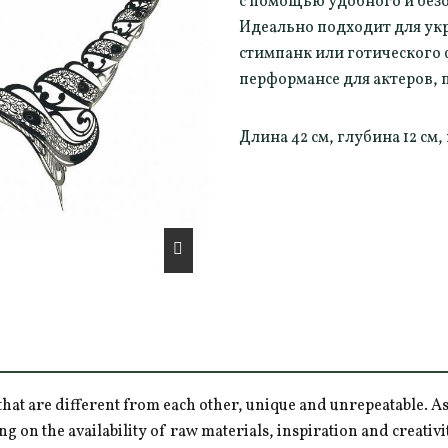
с помощью удобного и безо
Идеально подходит для ук
стимпанк или готического 
перформансе для актеров, 
Длина 42 см, глубина 12 см,
hat are different from each other, unique and unrepeatable. As a
ng on the availability of raw materials, inspiration and creativ