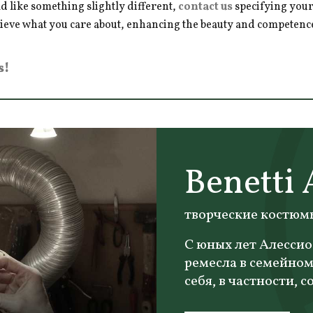
d like something slightly different,
contact us
specifying your
hieve what you care about, enhancing the beauty and competence 
s!
Benetti 
творческие костюмы
С юных лет Алессио
ремесла в семейном
себя, в частности,