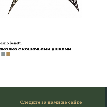
essio Benetti
аколка с кошачьими ушками
Следите за нами на сайте