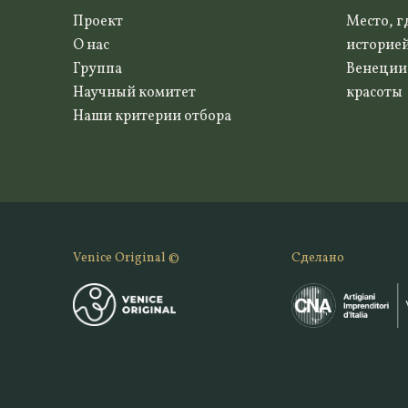
Проект
Место, г
О нас
историе
Группа
Венеции
Научный комитет
красоты
Наши критерии отбора
Venice Original ©
Сделано