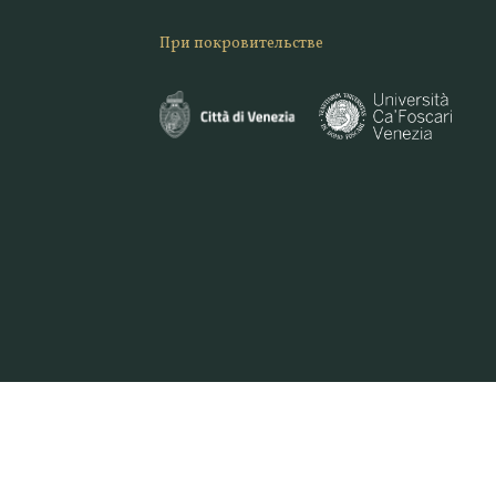
При покровительстве
47 7961 | E. INFO@VENICEORIGINAL.IT