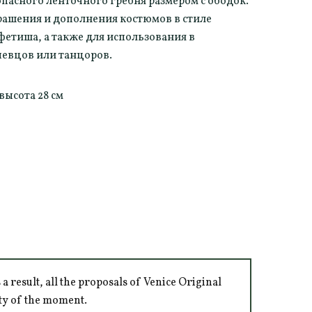
пасного ленточного гребня размером с ободок.
рашения и дополнения костюмов в стиле
фетиша, а также для использования в
певцов или танцоров.
 высота 28 см
 result, all the proposals of Venice Original
ity of the moment.