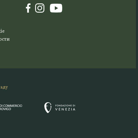
ie
ости
ладу