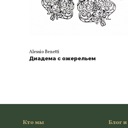
Alessio Benetti
Диадема с ожерельем
Кто мы
Блог и