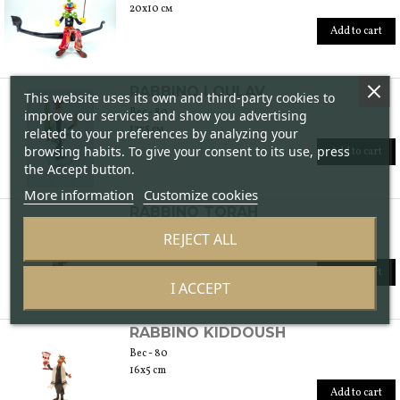
20x10 см
Add to cart
RABBINO LOULAV
This website uses its own and third-party cookies to
Вес - 80
improve our services and show you advertising
12x5 см
related to your preferences by analyzing your
browsing habits. To give your consent to its use, press
Add to cart
the Accept button.
More information
Customize cookies
RABBINO TORAH
Вес - 80
REJECT ALL
16x5 cm
Add to cart
I ACCEPT
RABBINO KIDDOUSH
Вес - 80
16x5 cm
Add to cart