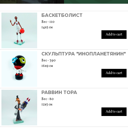
SCOPRI TUTTI I PRODOTTI DELL’ARTIGIANO
БАСКЕТБОЛИСТ
Вес - 110
14x5 см
Add to cart
СКУЛЬПТУРА "ИНОПЛАНЕТЯНИН"
Вес - 390
16x9 см
Add to cart
РАВВИН ТОРА
Вес - 80
12x5 см
Add to cart