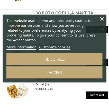
ЗОЛОТО СОЛНЦА МАКЕПА
Вес - 0.8kg
This website uses its own and third-party cookies to
34 x 36 x 8 см
improve our services and show you advertising
Add to cart
related to your preferences by analyzing your
browsing habits. To give your consent to its use, press
the Accept button.
JOLLY ДЕКУПАЖ
More information
Customize cookies
Вес - 0.9kg
34 x 31 x 12 см
REJECT ALL
Add to cart
I ACCEPT
ПАТИНА И ЗОЛОТО PIA-RIDI
Вес - 0.9kg
33 x 22 x 10 см
Add to cart