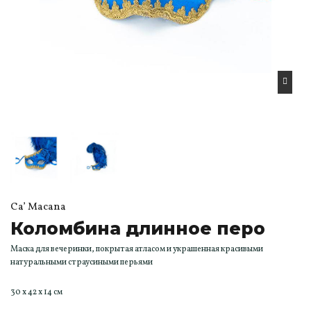
Ca’ Macana
Коломбина длинное перо
Маска для вечеринки, покрытая атласом и украшенная красивыми
натуральными страусиными перьями
30 x 42 x 14 см