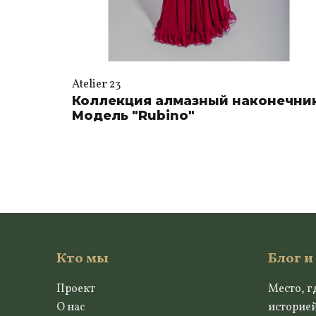
Atelier 23
Коллекция алмазный наконечни
Модель "Rubino"
Кто мы
Блог и
Проект
Место, г
О нас
историе