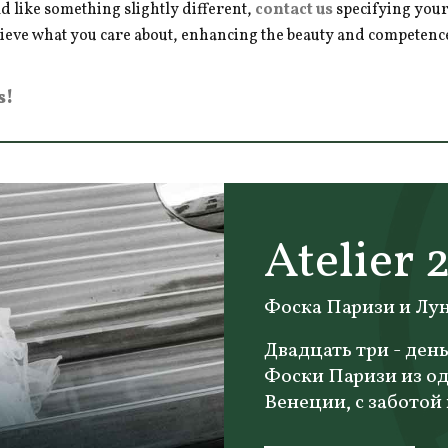
d like something slightly different,
contact us
specifying your
hieve what you care about, enhancing the beauty and competence 
s!
Atelier 
Фоска Паризи и Лу
Двадцать три - ден
Фоски Паризи из од
Венеции, с заботой 