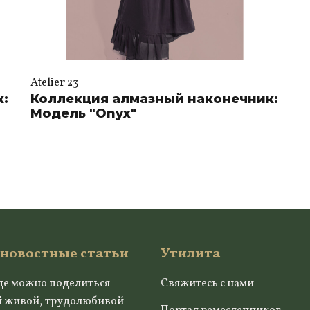
Atelier 23
к:
Коллекция алмазный наконечник:
Модель "Onyx"
 новостные статьи
Утилита
де можно поделиться
Свяжитесь с нами
й живой, трудолюбивой