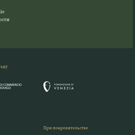
ie
ости
ладу
При покровительстве