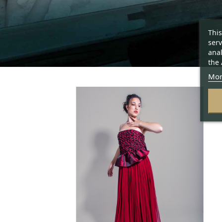
This
serv
anal
the 
Mor