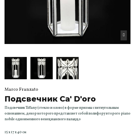
Marco Franzato
Подсвечник Ca' D'oro
Подсвечник Tiffany (стекло и олово) в форме призмы с пятиугольным
основанием, декор которого представляет собой полифору второго piano
nobile одноименного венецианского палаццо
15 x 17 x 40 см