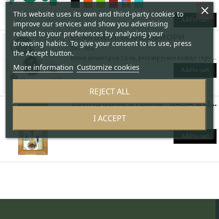
This website uses its own and third-party cookies to
Add to cart
improve our services and show you advertising
related to your preferences by analyzing your
КОМПЛЕКТ МИЛЛЕФИОРИ
browsing habits. To give your consent to its use, press
Вес - 100
the Accept button.
кулон диаметром 7,5 см, регулируемое кольцо с круглой мозаикой диаметром 3 см и браслет с 5 мурриновыми мозаиками регулируемой длины от 19 см до 22 см
More information
Customize cookies
Add to cart
REJECT ALL
СВИНЦОВОЕ СТЕКЛО "ВАЗА С ЦВЕТАМИ С БАБОЧКОЙ" - УНИКАЛЬНЫЙ ЭКЗЕМПЛЯР
Вес - 8000
I ACCEPT
35 x 74 x 4
Add to cart