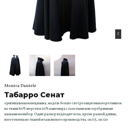
Monica Daniele
Табарро Сенат
оригинальная венецианка, модель Senato с ветрозащитным воротником
из ткани 80% шерсти и 20% кашемира с золотыми или серебряными
масками на выбор. Один размер подходит всем, кроме разной длины,
изготовлена из тканей итальянского производства. см 115, см 120