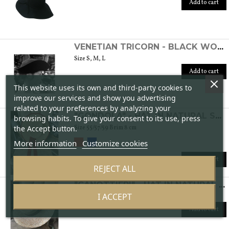
Add to cart
VENETIAN TRICORN - BLACK WOMEN'S FELT HAT
Size S, M, L
Add to cart
This website uses its own and third-party cookies to
improve our services and show you advertising
related to your preferences by analyzing your
"GONDOLA" - HAT IN NATURAL STRAW
browsing habits. To give your consent to its use, press
the Accept button.
Size 55/57/59 Brim 8 cm
More information
Customize cookies
Add to cart
REJECT ALL
"CANOTTIERI" - HAT IN NATURAL STRAW
I ACCEPT
Size: 55/56/57/59 Brim 8 cm
Add to cart