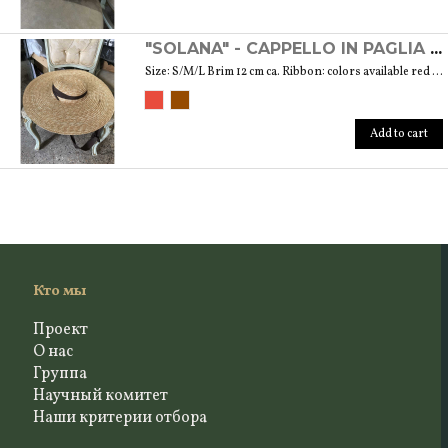
"SOLANA" - CAPPELLO IN PAGLIA NATURALE
Size: S/M/L Brim 12 cm ca. Ribbon: colors available red and brown
Add to cart
Кто мы
Проект
О нас
Группа
Научный комитет
Наши критерии отбора