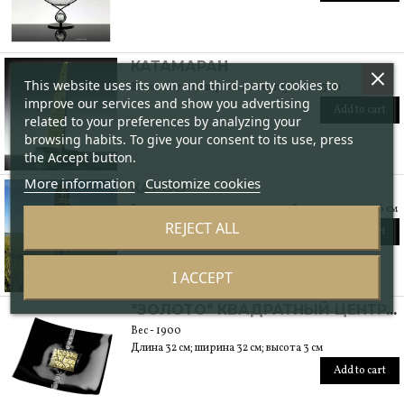
КАТАМАРАН
This website uses its own and third-party cookies to
Высота 67 см, ширина 40 см, глубина 23 см
improve our services and show you advertising
Add to cart
related to your preferences by analyzing your
browsing habits. To give your consent to its use, press
the Accept button.
More information
Customize cookies
КАРОО
Высота 147 см, ширина 35 см, глубина основания 26 см
REJECT ALL
Add to cart
I ACCEPT
"ЗОЛОТО" КВАДРАТНЫЙ ЦЕНТРАЛЬНЫЙ ЭЛЕМЕНТ СТОЛА С СУСАЛЬНЫМ ЗОЛОТОМ
Вес - 1900
Длина 32 см; ширина 32 см; высота 3 см
Add to cart