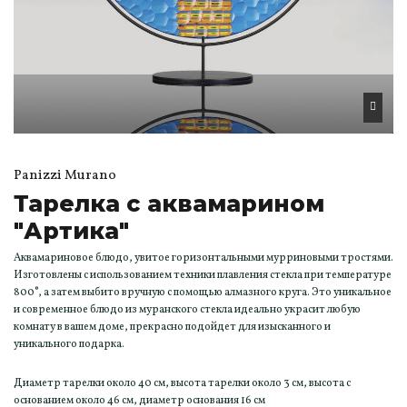
Panizzi Murano
Тарелка с аквамарином
"Артика"
Аквамариновое блюдо, увитое горизонтальными мурриновыми тростями.
Изготовлены с использованием техники плавления стекла при температуре
800°, а затем выбито вручную с помощью алмазного круга. Это уникальное
и современное блюдо из муранского стекла идеально украсит любую
комнату в вашем доме, прекрасно подойдет для изысканного и
уникального подарка.
Диаметр тарелки около 40 см, высота тарелки около 3 см, высота с
основанием около 46 см, диаметр основания 16 см