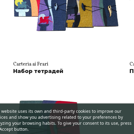
Carterìa ai Frari
Ca
Набор тетрадей
П
 website uses its own and third-party cookies to improve our
ices and show you advertising related to your preferences by
yzing your browsing habits. To give your consent to its use, press
Accept button.