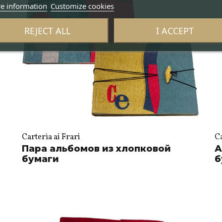
e information
Customize cookies
REJECT ALL
I ACCEPT
Carterìa ai Frari
Ca
Пара альбомов из хлопковой
А
бумаги
б