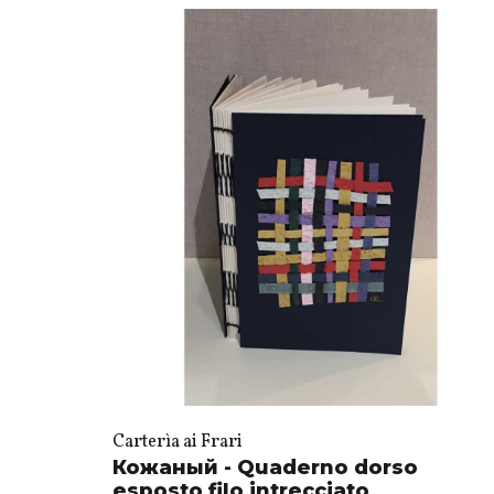
Carterìa ai Frari
Кожаный - Quaderno dorso
esposto filo intrecciato