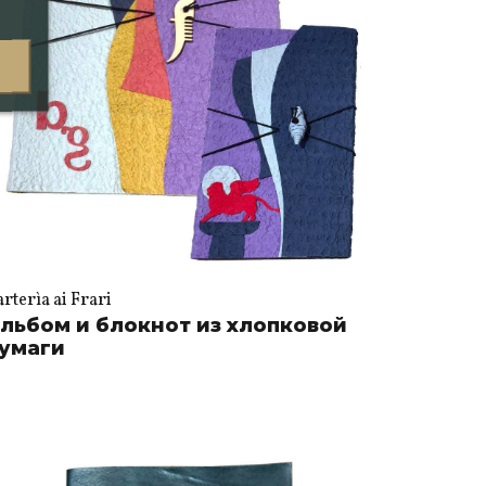
rterìa ai Frari
льбом и блокнот из хлопковой
умаги