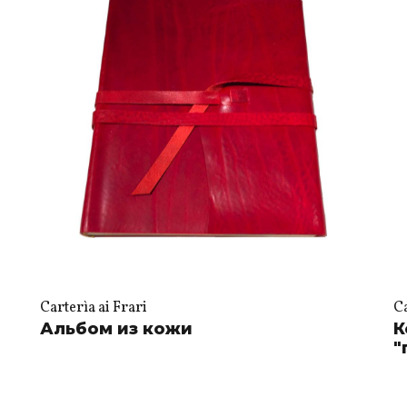
Carterìa ai Frari
Ca
Альбом из кожи
К
"