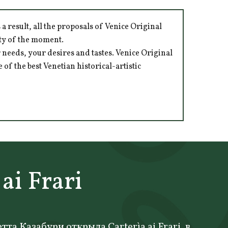
 result, all the proposals of Venice Original
ity of the moment.
 needs, your desires and tastes. Venice Original
of the best Venetian historical-artistic
ai Frari
тта Казабури открыла Carterìa ai Frari, в