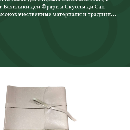
т Базилики деи Фрари и Скуолы ди Сан
ысококачественные материалы и традици...