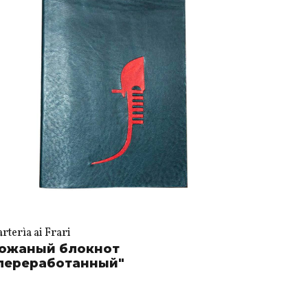
rterìa ai Frari
ожаный блокнот
переработанный"