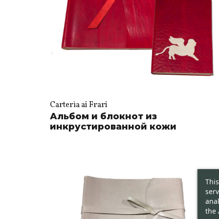
Carterìa ai Frari
Альбом и блокнот из
инкрустированной кожи
This
serv
anal
the 