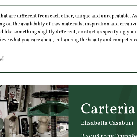
hat are different from each other, unique and unrepeatable. As a
ng on the availability of raw materials, inspiration and creativ
d like something slightly different,
contact us
specifying your
hieve what you care about, enhancing the beauty and competence 
s!
Carterìa 
Elisabetta Casaburi
В 2008 году Элизабе