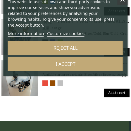
This website uses its own and third-party cookies to
improve our services and show you advertising
Add to cart
related to your preferences by analyzing your
browsing habits. To give your consent to its use, press
项链 - TWIST TWO-TURN NECKLACE WITH MURANO BLOWN GLASS BEADS AND 24KT GOLD LEAF.
the Accept button.
重量 - 128 gr.
More information
Customize cookies
Available in three variants: Black/Gold, Blue/Gold, Green/Gold Weight 160 gr.
REJECT ALL
Add to cart
项链 - TWIST NECKLACE WITH MURANO BLOWN GLASS BEADS AND 999% SILVER LEAF OR 24 KT GOLD.
I ACCEPT
重量 - 128 gr.
Available in three variants: Black/silver Brown, ivory/gold, Shades of red and ivory/gold Weight 140 gr.
Add to cart