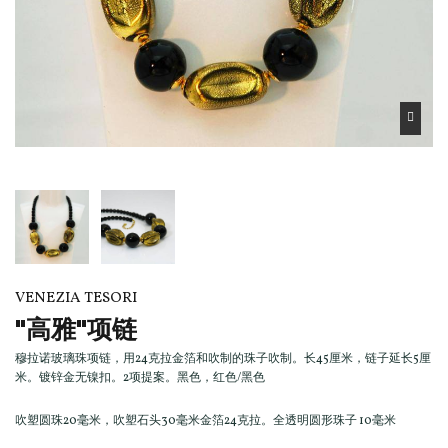
VENEZIA TESORI
"高雅"项链
穆拉诺玻璃珠项链，用24克拉金箔和吹制的珠子吹制。长45厘米，链子延长5厘
米。镀锌金无镍扣。2项提案。黑色，红色/黑色
吹塑圆珠20毫米，吹塑石头30毫米金箔24克拉。全透明圆形珠子 10毫米