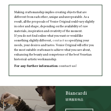
Making craftsmanship implies creating objects that are
different from each other, unique and unrepeatable. As a
result, all the proposals of Venice Original could vary slightly
in color and shape, depending on the availability of raw
materials, inspiration and creativity of the moment.
If you do not find online what you want or would like
something slightly different,
contact us
specifying your
needs, your desires and tastes. Venice Original will offer you
the most suitable craftsman to achieve what you care about,
enhancing the beauty and competence of the best Venetian
historical-artistic workmanship.
For any further information
contact us!
Biancardi
玻璃服装饰品