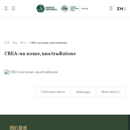
ZH
主页
Blog
News
CREA: un nome, una tradizione
CREA: un nome, una tradizione
Previous article
Main page
Next article
我们是谁