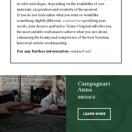
in color and shape, depending on the availability of raw
materials, inspiration and creativity of the moment.
If you do not find online what you want or would like
something slightly different,
contact us
specifying your
needs, your desires and tastes. Venice Original will offer you
the most suitable craftsman to achieve what you care about,
enhancing the beauty and competence of the best Venetian
historical-artistic workmanship.
For any further information
contact us!
Campagnari
Anna
旗帜和标语
LEARN MORE