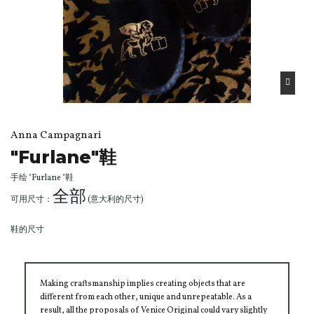
Anna Campagnari
"Furlane"鞋
手绘 "Furlane "鞋
全部
可用尺寸：
(意大利的尺寸)
鞋的尺寸
Making craftsmanship implies creating objects that are
different from each other, unique and unrepeatable. As a
result, all the proposals of Venice Original could vary slightly