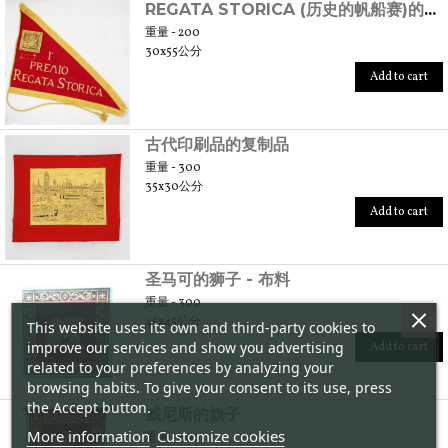
REGATA STORICA (历史的帆船赛)的旗子
重量 - 200
30x55公分
Add to cart
古代印刷品的复制品
重量 - 300
35x30公分
Add to cart
圣马可的狮子 - 布料
重量 - 300
45x45公分
This website uses its own and third-party cookies to
improve our services and show you advertising
Add to cart
related to your preferences by analyzing your
browsing habits. To give your consent to its use, press
the Accept button.
威尼斯的旗子
More information
Customize cookies
重量 - 800