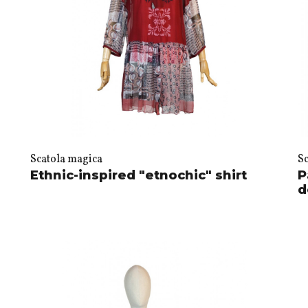
Scatola magica
S
Ethnic-inspired "etnochic" shirt
P
d