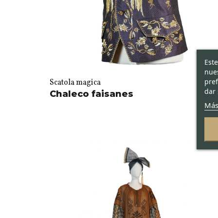
Este
nues
pref
Scatola magica
dar 
Chaleco faisanes
Más