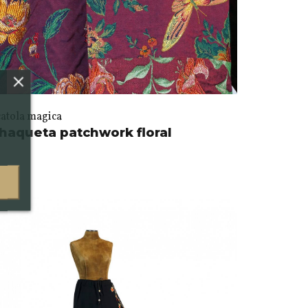
catola magica
haqueta patchwork floral