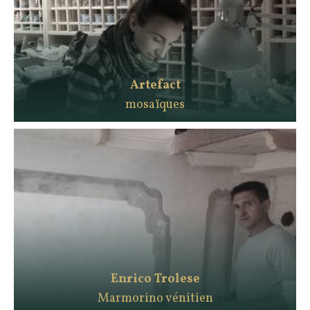
Artefact
mosaïques
Enrico Trolese
Marmorino vénitien