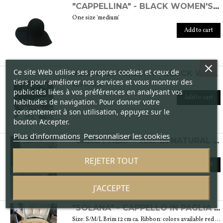
"CAPPELLINA" - BLACK WOMEN'S WOOL FELT HAT
One size 'medium'
Add to cart
Ce site Web utilise ses propres cookies et ceux de
VENETIAN TRICORN - BLACK WOMEN'S FELT HAT
tiers pour améliorer nos services et vous montrer des
Size S, M, L
publicités liées à vos préférences en analysant vos
Add to cart
habitudes de navigation. Pour donner votre
consentement à son utilisation, appuyez sur le
bouton Accepter.
Plus d'informations
Personnaliser les cookies
"CANOTTIERI" - HAT IN NATURAL STRAW
Size: 55/56/57/59 Brim 8 cm
REJETER TOUT
Add to cart
J'ACCEPTE
"SOLANA" - CAPPELLO IN PAGLIA NATURALE
Size: S/M/L Brim 12 cm ca. Ribbon: colors available red and brown