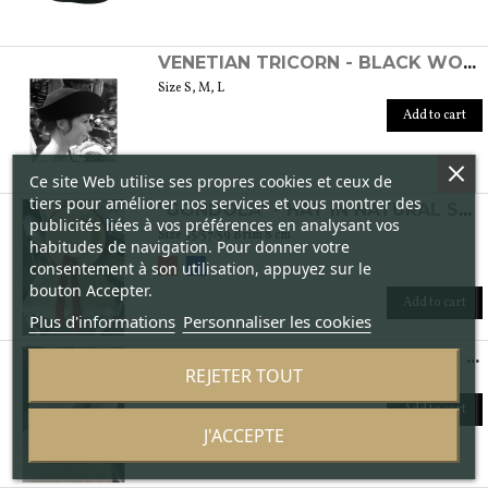
VENETIAN TRICORN - BLACK WOMEN'S FELT HAT
Size S, M, L
Add to cart
Ce site Web utilise ses propres cookies et ceux de
tiers pour améliorer nos services et vous montrer des
"GONDOLA" - HAT IN NATURAL STRAW
publicités liées à vos préférences en analysant vos
Size 55/57/59 Brim 8 cm
habitudes de navigation. Pour donner votre
consentement à son utilisation, appuyez sur le
bouton Accepter.
Add to cart
Plus d'informations
Personnaliser les cookies
"CANOTTIERI" - HAT IN NATURAL STRAW
REJETER TOUT
Size: 55/56/57/59 Brim 8 cm
Add to cart
J'ACCEPTE