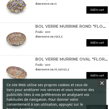
dimension cm.11
Add to cart
BOL VERRE MURRINE ROND "FLORAL OPAQUE"
Poids - 200
dimension cm.15x3,5
Add to cart
BOL VERRE MURRINE OVAL "FLORAL OPAQUE"
Poids - 200
dimension cm.16,5x11x3,5
Add to cart
Ce site Web utilise ses propres cookies et ceux de
tiers pour améliorer nos services et vous montrer des
PAPERWEIGHT EN VERRE DE FORME CARRÉE
publicités liées à vos préférences en analysant vos
Poids - 2580
habitudes de navigation. Pour donner votre
dimension cm 20x20x2,5
consentement à son utilisation, appuyez sur le
Add to cart