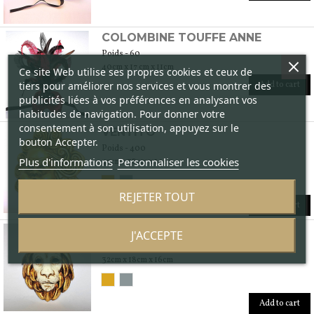
COLOMBINE TOUFFE ANNE
Poids - 60
40cm x 17 cm x 11cm
Ce site Web utilise ses propres cookies et ceux de
tiers pour améliorer nos services et vous montrer des
Add to cart
publicités liées à vos préférences en analysant vos
habitudes de navigation. Pour donner votre
consentement à son utilisation, appuyez sur le
VENTITO
bouton Accepter.
Poids - 400
Plus d'informations
Personnaliser les cookies
47cm x38cm x 14cm
REJETER TOUT
Add to cart
LION VÉNITIEN
J'ACCEPTE
Poids - 300
32cm x 18cm x 16cm
Add to cart