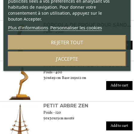
publicités liées à vos préférences en analysant vos
habitudes de navigation. Pour donner votre
consentement à son utilisation, appuyez sur le
bouton Accepter.
FÓRCOLA DE PROUE POUR SÀNDOLO EN CERISIER NATUREL, HUILÉ ET CIRÉ
Plus d'informations
Personnaliser les cookies
Poids - 2500
65 x 14 x 13 cm Base: 4 x 15 x 24 cm
REJETER TOUT
Add to cart
J'ACCEPTE
MODÈLE RÉDUIT DE "FÓRCOLA" DE GONDOLE À L'ÉCHELLE RÉDUITE 1/3
Poids - 400
30x6x9 cm Base 2x9x12 cm
Add to cart
PETIT ARBRE ZEN
Poids - 120
50x30x15cm monté
Add to cart