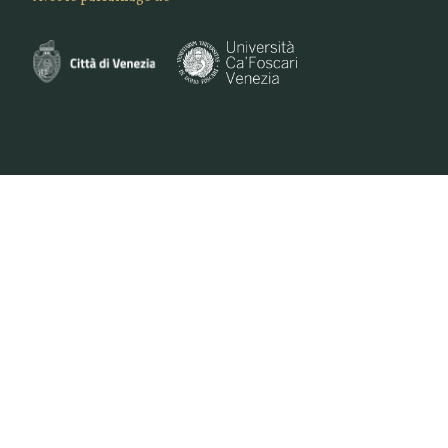
VENEZIANA E-COMMERCE S.R.L. - VIA DELLA PILA 3/B -30175 VENEZIA | PIVA
0461250271 | PEC VENEZIANAECOMMERCESRL@LEGALMAIL.IT | M. +39 351 747