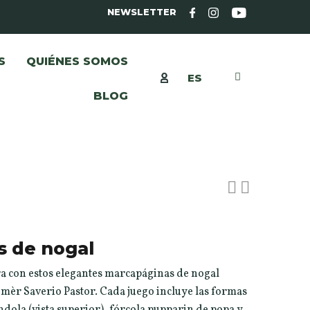
NEWSLETTER
S
QUIÉNES SOMOS
ES
BLOG
s de nogal
ra con estos elegantes marcapáginas de nogal
mèr Saverio Pastor. Cada juego incluye las formas
dola (vista superior), fórcola pupparin de popa y