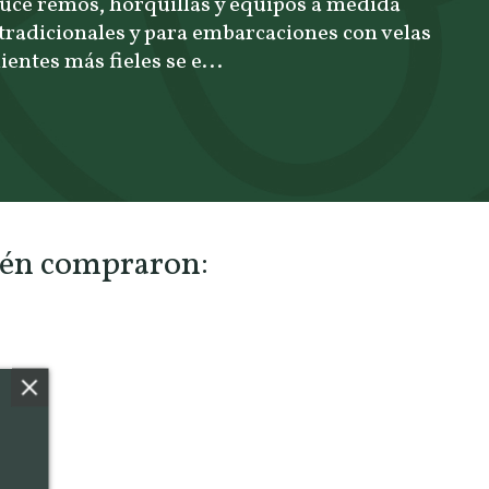
uce remos, horquillas y equipos a medida
radicionales y para embarcaciones con velas
lientes más fieles se e...
bién compraron: