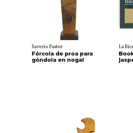
Más
Saverio Pastor
La Ric
Fórcola de proa para
Book
góndola en nogal
jasp