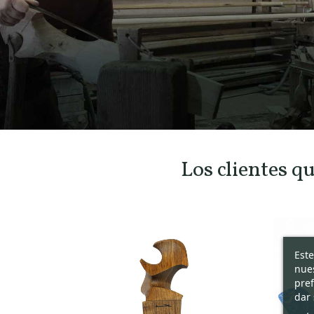
Los clientes q
Este
nues
pref
dar 