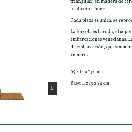
triangular, en madera de cer
tradición rémer.
Cada pieza es única: se repr
La fórcola es la roda, el sopo
embarcaciones venecianas. La
de embarcación, que también v
remero.
65 x 14 x 13 cm
Base: 4 x 15 x 24 cm