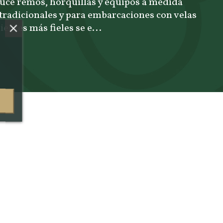
uce remos, horquillas y equipos a medida
radicionales y para embarcaciones con velas
lientes más fieles se e...