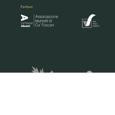
Partner
VENEZIANA E-COMMERCE S.R.L. - VIA DELLA PILA 3/B -30175 VENEZ