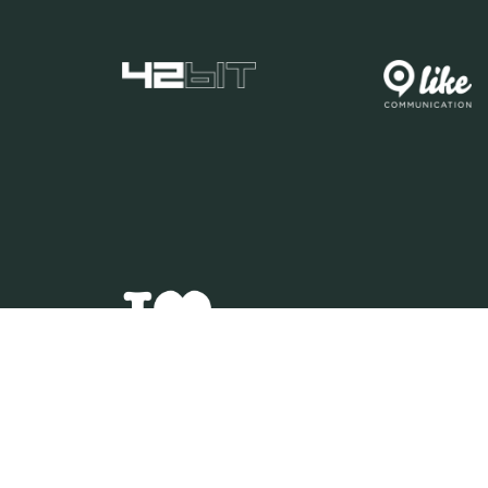
IA | PIVA 0461250271 | PEC VENEZIANAECOMMERCESRL@LEGALMAIL.IT | M. +39 351 7