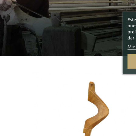
Este
nues
pref
dar 
Más