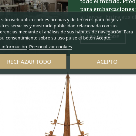
todo el mundo. Prod
para embarcaciones t
al tercer. Entre sus c
 sitio web utiliza cookies propias y de terceros para mejorar
tros servicios y mostrarle publicidad relacionada con sus
erencias mediante el análisis de sus hábitos de navegación. Para
LEARN MORE
su consentimiento sobre su uso pulse el botón Acepto.
 información
Personalizar cookies
RECHAZAR TODO
ACEPTO