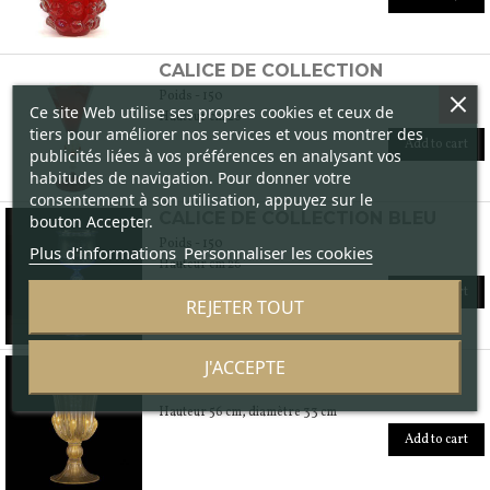
CALICE DE COLLECTION
Poids - 150
Ce site Web utilise ses propres cookies et ceux de
Hauteur cm 26
tiers pour améliorer nos services et vous montrer des
Add to cart
publicités liées à vos préférences en analysant vos
habitudes de navigation. Pour donner votre
consentement à son utilisation, appuyez sur le
CALICE DE COLLECTION BLEU
bouton Accepter.
Poids - 150
Plus d'informations
Personnaliser les cookies
Hauteur cm 26
Add to cart
REJETER TOUT
VASE EN OR GOUTTE
J'ACCEPTE
Poids - 8000
Hauteur 56 cm, diamètre 33 cm
Add to cart