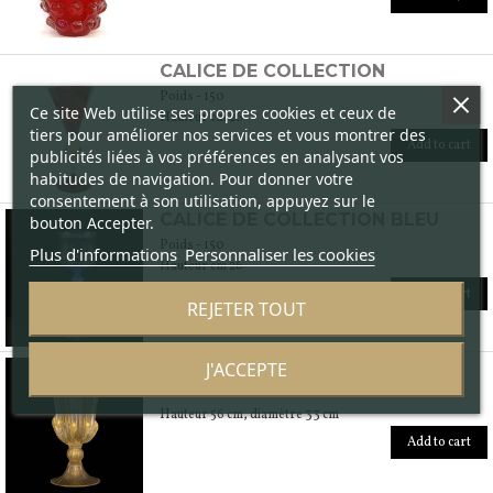
CALICE DE COLLECTION
Poids - 150
Ce site Web utilise ses propres cookies et ceux de
Hauteur cm 26
tiers pour améliorer nos services et vous montrer des
Add to cart
publicités liées à vos préférences en analysant vos
habitudes de navigation. Pour donner votre
consentement à son utilisation, appuyez sur le
CALICE DE COLLECTION BLEU
bouton Accepter.
Poids - 150
Plus d'informations
Personnaliser les cookies
Hauteur cm 26
Add to cart
REJETER TOUT
VASE EN OR GOUTTE
J'ACCEPTE
Poids - 8000
Hauteur 56 cm, diamètre 33 cm
Add to cart