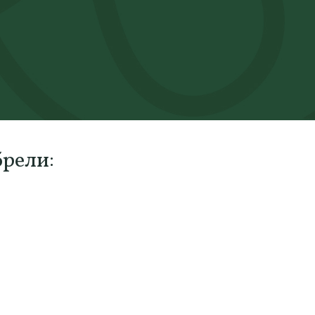
брели: