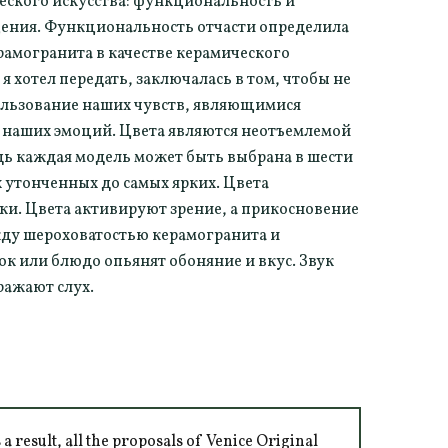
еского искусства: функциональность и
щения. Функциональность отчасти определила
амогранита в качестве керамического
 я хотел передать, заключалась в том, чтобы не
пользование наших чувств, являющимися
наших эмоций. Цвета являются неотъемлемой
дь каждая модель может быть выбрана в шести
х утонченных до самых ярких. Цвета
ки. Цвета активируют зрение, а прикосновение
жду шероховатостью керамогранита и
ок или блюдо опьянят обоняние и вкус. Звук
ражают слух.
 result, all the proposals of Venice Original