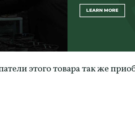
LEARN MORE
атели этого товара так же прио