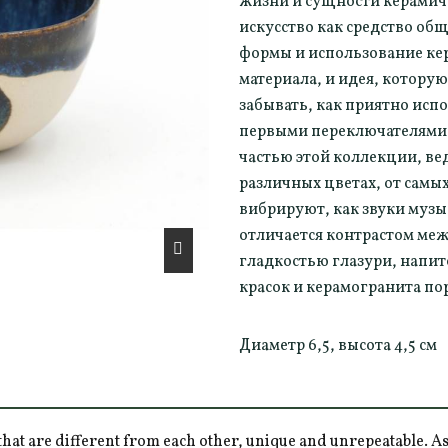
жизни и сущности керамич
искусство как средство об
формы и использование кер
материала, и идея, которую
забывать, как приятно ис
первыми переключателями 
частью этой коллекции, ве
различных цветах, от самы
вибрируют, как звуки музы
отличается контрастом ме
гладкостью глазури, напит
красок и керамогранита по
Диаметр 6,5, высота 4,5 см
hat are different from each other, unique and unrepeatable. As a