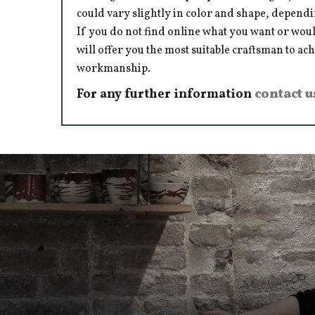
could vary slightly in color and shape, dependi
If you do not find online what you want or woul
will offer you the most suitable craftsman to ac
workmanship.
For any further information
contact u