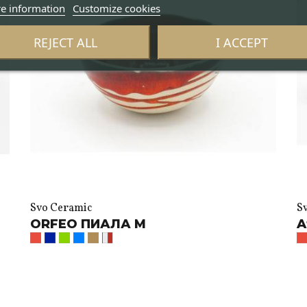
e information
Customize cookies
REJECT ALL
I ACCEPT
Svo Ceramic
S
ORFEO ПИАЛА M
A