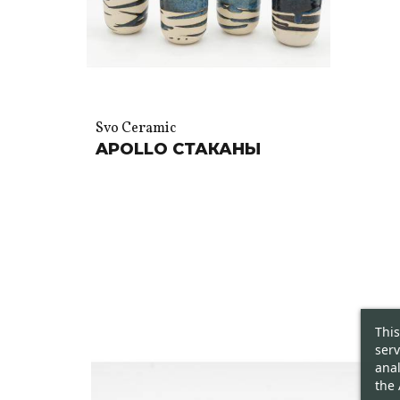
Svo Ceramic
APOLLO СТАКАНЫ
This
serv
anal
the 