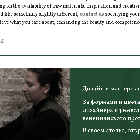
ng on the availability of raw materials, inspiration and creativ
d like something slightly different,
contact us
specifying your
hieve what you care about, enhancing the beauty and competence 
s!
Дизайн и мастерск
За формами и цвета
дизайнера и ремесл
венецианского про
В своем ателье, отк