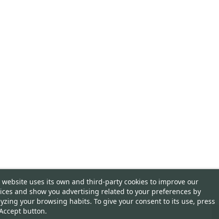
 website uses its own and third-party cookies to improve our
ices and show you advertising related to your preferences by
yzing your browsing habits. To give your consent to its use, press
Accept button.