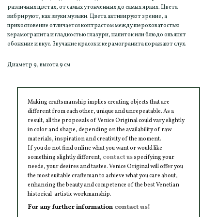
различных цветах, от самых утонченных до самых ярких. Цвета
вибрируют, как звуки музыки. Цвета активируют зрение, а
прикосновение отличается контрастом между шероховатостью
керамогранита и гладкостью глазури, напиток или блюдо опьянят
обоняние и вкус. Звучание красок и керамогранита поражают слух.
Диаметр 9, высота 9 см
Making craftsmanship implies creating objects that are
different from each other, unique and unrepeatable. As a
result, all the proposals of Venice Original could vary slightly
in color and shape, depending on the availability of raw
materials, inspiration and creativity of the moment.
If you do not find online what you want or would like
something slightly different,
contact us
specifying your
needs, your desires and tastes. Venice Original will offer you
the most suitable craftsman to achieve what you care about,
enhancing the beauty and competence of the best Venetian
historical-artistic workmanship.
For any further information
contact us!