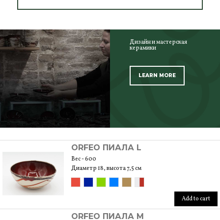
Дизайн и мастерская
керамики
LEARN MORE
SCOPRI TUTTI I PRODOTTI DELL’ARTIGIANO
ORFEO ПИАЛА L
Вес - 600
Диаметр 18, высота 7,5 см
Add to cart
ORFEO ПИАЛА M