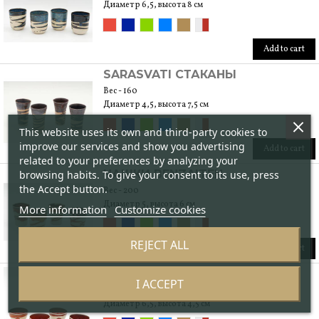
Диаметр 6,5, высота 8 см
Add to cart
SARASVATI СТАКАНЫ
Вес - 160
Диаметр 4,5, высота 7,5 см
This website uses its own and third-party cookies to
improve our services and show you advertising
Add to cart
related to your preferences by analyzing your
ЧАШКИ BENZAITEN
browsing habits. To give your consent to its use, press
the Accept button.
Вес - 200
Диаметр 5, высота 6 см
More information
Customize cookies
REJECT ALL
Add to cart
ЧАШКИ XOCIPILLI
I ACCEPT
Вес - 160
Диаметр 6,5, высота 4,5 см