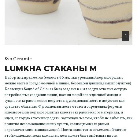
Svo Ceramic
LUMKHA СТАКАНЫ M
Набор из 4 предметов (емкость 60 мл, глазурованный керамогранит,
можно мыть в посудомоечной машине, безопасен для пищевых продуктов)
Коллекция Sound of Colours была создана в 2017 году в ответ на острую
потребность в создании линии, посвященной повседневной жизни и
сущности керамического искусства: функциональность и искусство как
средство общения. Функциональность отчасти определила формы и
использование керамогранита в качестве керамического материала, и
идея, которую я хотел передать, заключалась в том, чтобы не забывать, как
приятно использование наших чувств, являющимися первыми
переключателями наших эмоций. Цвета являются неотъемлемой частью
этой коллекции, ведь каждая модель может быть выбрана в шести