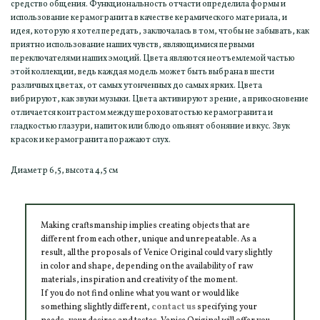
средство общения. Функциональность отчасти определила формы и
использование керамогранита в качестве керамического материала, и
идея, которую я хотел передать, заключалась в том, чтобы не забывать, как
приятно использование наших чувств, являющимися первыми
переключателями наших эмоций. Цвета являются неотъемлемой частью
этой коллекции, ведь каждая модель может быть выбрана в шести
различных цветах, от самых утонченных до самых ярких. Цвета
вибрируют, как звуки музыки. Цвета активируют зрение, а прикосновение
отличается контрастом между шероховатостью керамогранита и
гладкостью глазури, напиток или блюдо опьянят обоняние и вкус. Звук
красок и керамогранита поражают слух.
Диаметр 6,5, высота 4,5 см
Making craftsmanship implies creating objects that are
different from each other, unique and unrepeatable. As a
result, all the proposals of Venice Original could vary slightly
in color and shape, depending on the availability of raw
materials, inspiration and creativity of the moment.
If you do not find online what you want or would like
something slightly different,
contact us
specifying your