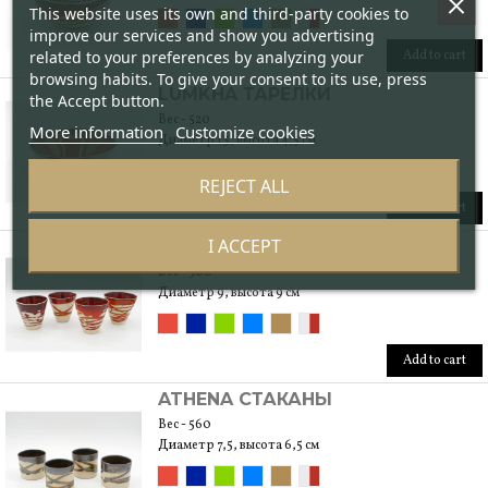
This website uses its own and third-party cookies to
improve our services and show you advertising
Add to cart
related to your preferences by analyzing your
browsing habits. To give your consent to its use, press
LUMKHA ТАРЕЛКИ
the Accept button.
Вес - 520
More information
Customize cookies
Диаметр 13, высота 4,5 см
REJECT ALL
Add to cart
I ACCEPT
LUMKHA СТАКАНЫ M
Вес - 500
Диаметр 9, высота 9 см
Add to cart
ATHENA СТАКАНЫ
Вес - 560
Диаметр 7,5, высота 6,5 см