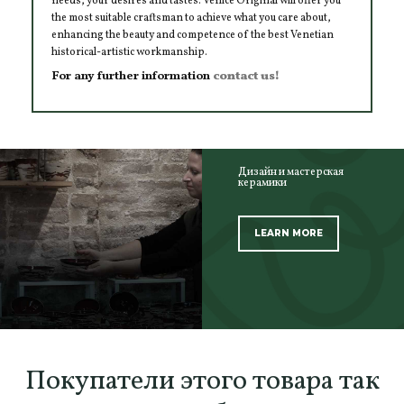
needs, your desires and tastes. Venice Original will offer you
the most suitable craftsman to achieve what you care about,
enhancing the beauty and competence of the best Venetian
historical-artistic workmanship.
For any further information
contact us!
Дизайн и мастерская
керамики
LEARN MORE
SCOPRI TUTTI I PRODOTTI DELL’ARTIGIANO
Покупатели этого товара так