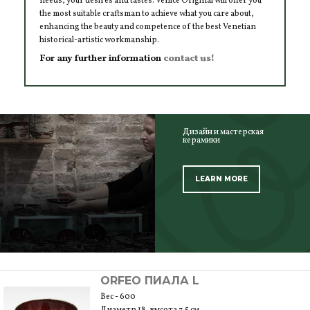
needs, your desires and tastes. Venice Original will offer you
the most suitable craftsman to achieve what you care about,
enhancing the beauty and competence of the best Venetian
historical-artistic workmanship.
For any further information
contact us!
Дизайн и мастерская
керамики
LEARN MORE
SCOPRI TUTTI I PRODOTTI DELL’ARTIGIANO
ORFEO ПИАЛА L
Вес - 600
Диаметр 18, высота 7,5 см