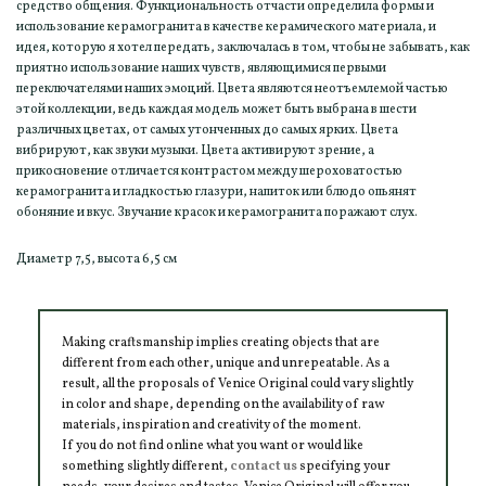
средство общения. Функциональность отчасти определила формы и
использование керамогранита в качестве керамического материала, и
идея, которую я хотел передать, заключалась в том, чтобы не забывать, как
приятно использование наших чувств, являющимися первыми
переключателями наших эмоций. Цвета являются неотъемлемой частью
этой коллекции, ведь каждая модель может быть выбрана в шести
различных цветах, от самых утонченных до самых ярких. Цвета
вибрируют, как звуки музыки. Цвета активируют зрение, а
прикосновение отличается контрастом между шероховатостью
керамогранита и гладкостью глазури, напиток или блюдо опьянят
обоняние и вкус. Звучание красок и керамогранита поражают слух.
Диаметр 7,5, высота 6,5 см
Making craftsmanship implies creating objects that are
different from each other, unique and unrepeatable. As a
result, all the proposals of Venice Original could vary slightly
in color and shape, depending on the availability of raw
materials, inspiration and creativity of the moment.
If you do not find online what you want or would like
something slightly different,
contact us
specifying your