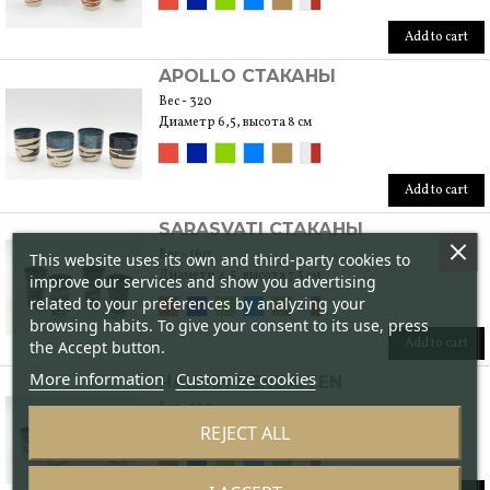
Add to cart
APOLLO СТАКАНЫ
Вес - 320
Диаметр 6,5, высота 8 см
Add to cart
SARASVATI СТАКАНЫ
Вес - 160
This website uses its own and third-party cookies to
Диаметр 4,5, высота 7,5 см
improve our services and show you advertising
related to your preferences by analyzing your
browsing habits. To give your consent to its use, press
Add to cart
the Accept button.
More information
Customize cookies
ЧАШКИ BENZAITEN
Вес - 200
Диаметр 5, высота 6 см
REJECT ALL