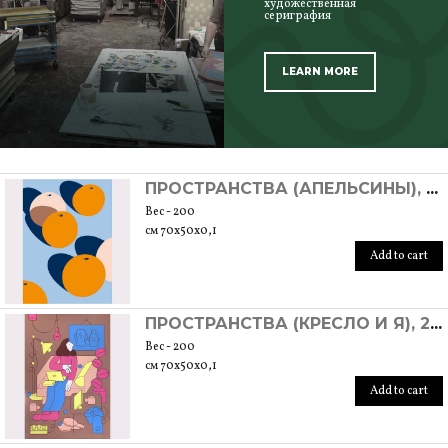
художественная
сериграфия
LEARN MORE
SCOPRI TUTTI I PRODOTTI DELL’ARTIGIANO
ПРОСТРАНСТВА (АПЕЛЬСИНЫ), 2020
Вес - 200
см 70x50x0,1
Add to cart
ПРОСТРАНСТВА (КРЕСЛО И Я), 2020
Вес - 200
см 70x50x0,1
Add to cart