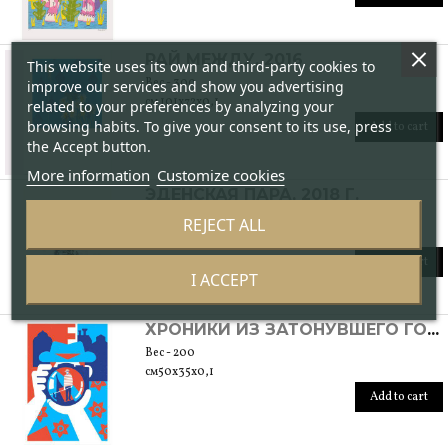
РАЙ МЕЖДУ, 2016
This website uses its own and third-party cookies to
Вес - 300
improve our services and show you advertising
см 101x72x0,1
related to your preferences by analyzing your
browsing habits. To give your consent to its use, press
Add to cart
the Accept button.
More information
Customize cookies
ЭДЕНСКАЯ ПАРА, 2018 Г.
Вес - 200
REJECT ALL
см 70x50x0,1
Add to cart
I ACCEPT
ХРОНИКИ ИЗ ЗАТОНУВШЕГО ГОРОДА - СКВОЗЬ ОБЪЕКТИВ, 2019 ГОД
Вес - 200
см50х35х0,1
Add to cart