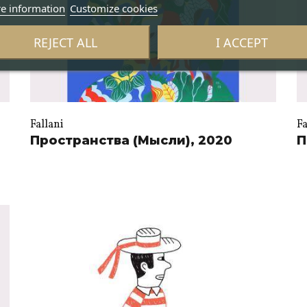
e information
Customize cookies
REJECT ALL
I ACCEPT
Fallani
Fa
Пространства (Мысли), 2020
П