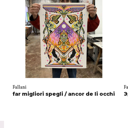
Fallani
Fa
far migliori spegli / ancor de li occhi
Э