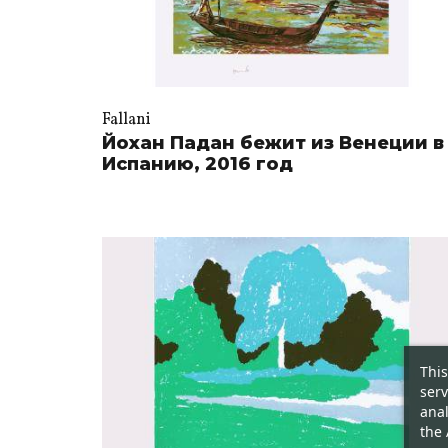
Fallani
Йохан Падан бежит из Венеции в
Испанию, 2016 год
This
serv
anal
the 