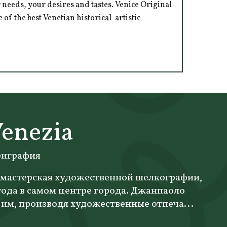
 needs, your desires and tastes. Venice Original
of the best Venetian historical-artistic
Venezia
риграфия
это мастерская художественной шелкографии,
года в самом центре города. Джанпаоло
им, производя художественные отпеча...