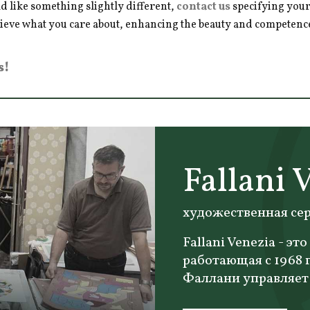
d like something slightly different,
contact us
specifying your
hieve what you care about, enhancing the beauty and competence 
s!
Fallani 
художественная се
Fallani Venezia - 
работающая с 1968 
Фаллани управляет 